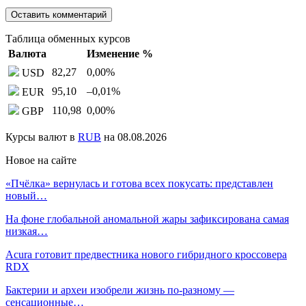
Таблица обменных курсов
Валюта
Изменение %
82,27
0,00
%
USD
95,10
–0,01
%
EUR
110,98
0,00
%
GBP
Курсы валют в
RUB
на 08.08.2026
Новое на сайте
«Пчёлка» вернулась и готова всех покусать: представлен
новый…
На фоне глобальной аномальной жары зафиксирована самая
низкая…
Acura готовит предвестника нового гибридного кроссовера
RDX
Бактерии и археи изобрели жизнь по-разному —
сенсационные…