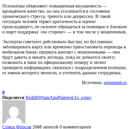
Психиатры объясняют: повышенная внушаемость —
врождённое качество, но она усиливается в состоянии
хронического стресса, тревоги или депрессии. В такой
ситуации человек теряет критичность в оценке
происходящего, не склонен обращаться за помощью к близким
и ищет поддержку «на стороне» — в том числе у мошенников.
Эксперты советуют действовать быстро, но без паники:
заблокировать карту или временно приостановить переводы в
мобильном банке; прервать контакт с мошенниками — они
будут давить и менять легенды, пока не добьются своего;
позвонить в банк по официальному номеру и лично
проверить информацию; связаться с подразделением полиции,
от имени которого звонили, и уточнить данные сотрудника.
Источник:
argumenti.ru
0
Поделится
ReddIt
WhatsApp
Pinterest
Эл. адрес
Семен Фирсов
2688 записей
0 комментариев