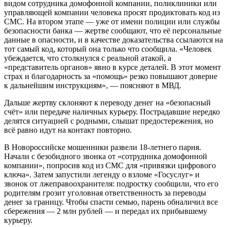
видом сотрудника домофонной компании, поликлиники или
управляющей компании человека просят продиктовать код из
СМС. На втором этапе — уже от имени полиции или службы
безопасности банка — жертве сообщают, что её персональные
данные в опасности, и в качестве доказательства ссылаются на
тот самый код, который она только что сообщила. «Человек
убеждается, что столкнулся с реальной атакой, а
«представитель органов» явно в курсе деталей. В этот момент
страх и благодарность за «помощь» резко повышают доверие
к дальнейшим инструкциям», — поясняют в МВД.
Дальше жертву склоняют к переводу денег на «безопасный
счёт» или передаче наличных курьеру. Пострадавшие нередко
делятся ситуацией с родными, слышат предостережения, но
всё равно идут на контакт повторно.
В Новороссийске мошенники развели 18-летнего парня.
Начали с безобидного звонка от «сотрудника домофонной
компании», попросив код из СМС для «привязки цифрового
ключа». Затем запустили легенду о взломе «Госуслуг» и
звонок от лжеправоохранителя: подростку сообщили, что его
родителям грозит уголовная ответственность за переводы
денег за границу. Чтобы спасти семью, парень обналичил все
сбережения — 2 млн рублей — и передал их прибывшему
курьеру.