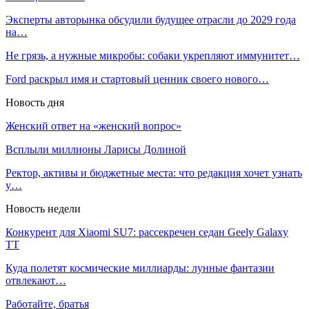
Эксперты авторынка обсудили будущее отрасли до 2029 года
на…
Не грязь, а нужные микробы: собаки укрепляют иммунитет…
Ford раскрыл имя и стартовый ценник своего нового…
Новость дня
Женский ответ на «женский вопрос»
Всплыли миллионы Ларисы Долиной
Ректор, активы и бюджетные места: что редакция хочет узнать
у…
Новость недели
Конкурент для Xiaomi SU7: рассекречен седан Geely Galaxy
TT
Куда полетят космические миллиарды: лунные фантазии
отвлекают…
Работайте, братья