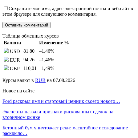
Сохраните мое имя, адрес электронной почты и веб-сайт в
этом браузере для следующего комментария.
Таблица обменных курсов
Валюта
Изменение %
81,80
–1,46
%
USD
94,26
–1,46
%
EUR
110,01
–1,49
%
GBP
Курсы валют в
RUB
на 07.08.2026
Новое на сайте
Ford раскрыл имя и стартовый ценник своего нового…
Эксперты назвали признаки рискованных сделок на
вторичном рынке
Бетонный бум уничтожает реки: масштабное исследование
раскрыло…