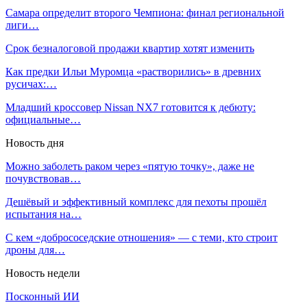
Самара определит второго Чемпиона: финал региональной
лиги…
Срок безналоговой продажи квартир хотят изменить
Как предки Ильи Муромца «растворились» в древних
русичах:…
Младший кроссовер Nissan NX7 готовится к дебюту:
официальные…
Новость дня
Можно заболеть раком через «пятую точку», даже не
почувствовав…
Дешёвый и эффективный комплекс для пехоты прошёл
испытания на…
С кем «добрососедские отношения» — с теми, кто строит
дроны для…
Новость недели
Посконный ИИ