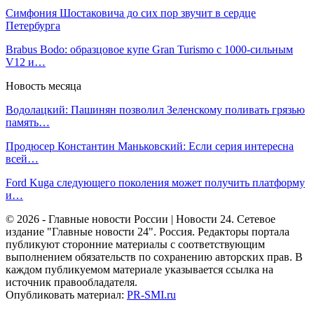
Симфония Шостаковича до сих пор звучит в сердце
Петербурга
Brabus Bodo: образцовое купе Gran Turismo с 1000-сильным
V12 и…
Новость месяца
Водолацкий: Пашинян позволил Зеленскому поливать грязью
память…
Продюсер Константин Маньковский: Если серия интересна
всей…
Ford Kuga следующего поколения может получить платформу
и…
© 2026 - Главные новости России | Новости 24. Сетевое
издание "Главные новости 24". Россия. Редакторы портала
публикуют сторонние материалы с соответствующим
выполнением обязательств по сохранению авторских прав. В
каждом публикуемом материале указывается ссылка на
источник правообладателя.
Опубликовать материал:
PR-SMI.ru