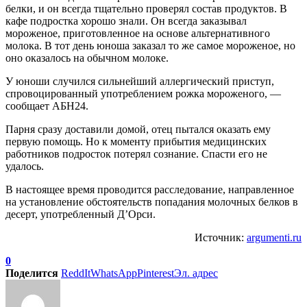
белки, и он всегда тщательно проверял состав продуктов. В
кафе подростка хорошо знали. Он всегда заказывал
мороженое, приготовленное на основе альтернативного
молока. В тот день юноша заказал то же самое мороженое, но
оно оказалось на обычном молоке.
У юноши случился сильнейший аллергический приступ,
спровоцированный употреблением рожка мороженого, —
сообщает АБН24.
Парня сразу доставили домой, отец пытался оказать ему
первую помощь. Но к моменту прибытия медицинских
работников подросток потерял сознание. Спасти его не
удалось.
В настоящее время проводится расследование, направленное
на установление обстоятельств попадания молочных белков в
десерт, употребленный Д’Орси.
Источник:
argumenti.ru
0
Поделится
ReddIt
WhatsApp
Pinterest
Эл. адрес