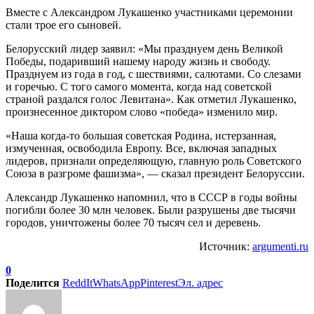
Вместе с Александром Лукашенко участниками церемонии
стали трое его сыновей.
Белорусский лидер заявил: «Мы празднуем день Великой
Победы, подаривший нашему народу жизнь и свободу.
Празднуем из года в год, с шествиями, салютами. Со слезами
и горечью. С того самого момента, когда над советской
страной раздался голос Левитана». Как отметил Лукашенко,
произнесенное диктором слово «победа» изменило мир.
«Наша когда-то большая советская Родина, истерзанная,
измученная, освободила Европу. Все, включая западных
лидеров, признали определяющую, главную роль Советского
Союза в разгроме фашизма», — сказал президент Белоруссии.
Александр Лукашенко напомнил, что в СССР в годы войны
погибли более 30 млн человек. Были разрушены две тысячи
городов, уничтожены более 70 тысяч сел и деревень.
Источник:
argumenti.ru
0
Поделится
ReddIt
WhatsApp
Pinterest
Эл. адрес