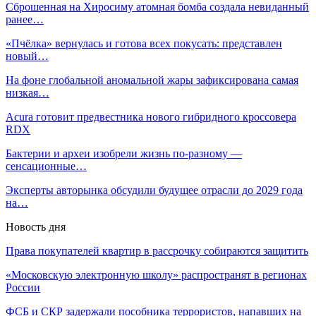
Сброшенная на Хиросиму атомная бомба создала невиданный
ранее…
«Пчёлка» вернулась и готова всех покусать: представлен
новый…
На фоне глобальной аномальной жары зафиксирована самая
низкая…
Acura готовит предвестника нового гибридного кроссовера
RDX
Бактерии и археи изобрели жизнь по-разному —
сенсационные…
Эксперты авторынка обсудили будущее отрасли до 2029 года
на…
Новость дня
Права покупателей квартир в рассрочку собираются защитить
«Московскую электронную школу» распространят в регионах
России
ФСБ и СКР задержали пособника террористов, напавших на