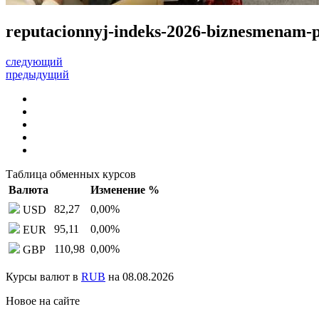
reputacionnyj-indeks-2026-biznesmenam-pr
следующий
предыдущий
Таблица обменных курсов
Валюта
Изменение %
82,27
0,00
%
USD
95,11
0,00
%
EUR
110,98
0,00
%
GBP
Курсы валют в
RUB
на 08.08.2026
Новое на сайте