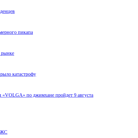
аденцев
змерного пикапа
 рынке
крыло катастрофу
ги «VOLGA» по джимхане пройдет 9 августа
 ИЖС