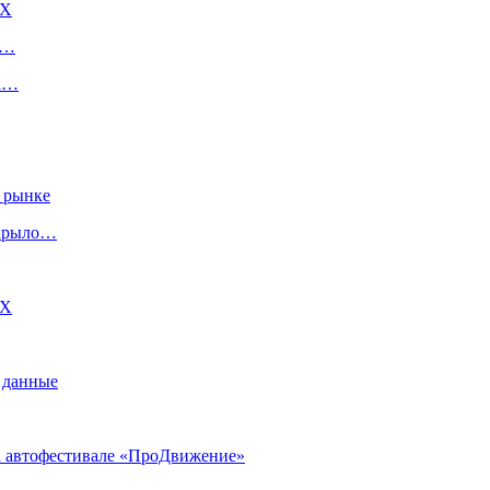
DX
е…
на…
 рынке
скрыло…
DX
 данные
на автофестивале «ПроДвижение»