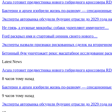
Acura готовит предвестника нового гибридного кроссовера R
Бактерии и археи изобрели жизнь по-разному — сенсационны
Эксперты авторынка обсудили будущее отрасли до 2029 года 
Не грязь, а нужные микробы: собаки укрепляют иммунитет…
Ford раскрыл имя и стартовый ценник своего нового…
Эксперты назвали признаки рискованных сделок на вторичном
Бетонный бум уничтожает реки: масштабное исследование ра
Latest News
Acura готовит предвестника нового гибридного кроссовера R
8 часов тому назад
Бактерии и археи изобрели жизнь по-разному — сенсационные
9 часов тому назад
Эксперты авторынка обсудили будущее отрасли до 2029 года 