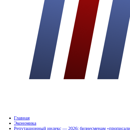
Главная
Экономика
Репутационный индекс — 2026: бизнесменам «прописали