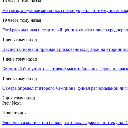
18 часов тому назад
Не грязь, а нужные микробы: собаки укрепляют иммунитет мл
19 часов тому назад
Ford раскрыл имя и стартовый ценник своего нового среднера
1 день тому назад
Эксперты назвали признаки рискованных сделок на вторичном
1 день тому назад
Бетонный бум уничтожает реки: масштабное исследование рас
1 день тому назад
Самара определит второго Чемпиона: финал региональной ли
2 дня тому назад
Prev
Next
Новость дня
Увеличится количество банков, готовых выдавать ипотеку на