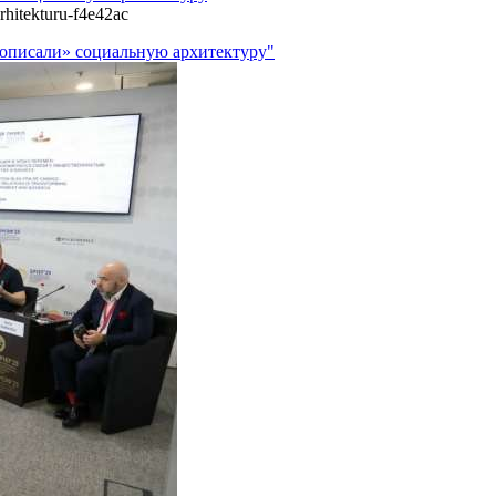
rhitekturu-f4e42ac
рописали» социальную архитектуру"