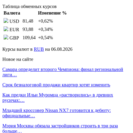
Таблица обменных курсов
Валюта
Изменение %
81,48
+0,62
%
USD
93,88
+0,34
%
EUR
109,64
+0,54
%
GBP
Курсы валют в
RUB
на 06.08.2026
Новое на сайте
Самара определит второго Чемпиона: финал региональной
лиги…
Срок безналоговой продажи квартир хотят изменить
Как предки Ильи Муромца «растворились» в древних
русичах:…
Младший кроссовер Nissan NX7 готовится к дебюту:
официальные…
Мэрия Москвы обязала застройщиков строить в три раза
больше…