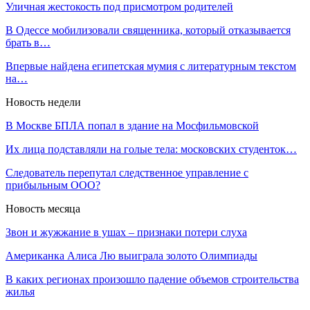
Уличная жестокость под присмотром родителей
В Одессе мобилизовали священника, который отказывается
брать в…
Впервые найдена египетская мумия с литературным текстом
на…
Новость недели
В Москве БПЛА попал в здание на Мосфильмовской
Их лица подставляли на голые тела: московских студенток…
Следователь перепутал следственное управление с
прибыльным ООО?
Новость месяца
Звон и жужжание в ушах – признаки потери слуха
Американка Алиса Лю выиграла золото Олимпиады
В каких регионах произошло падение объемов строительства
жилья