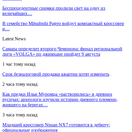
Беспрецедентные снимки пролили свет на одну из
величайших…
В семейство Mitsubishi Pajero войдут компактный кроссовер
и…
Latest News
Самара определит второго Чемпиона: финал региональной
лиги «VOLGA» по джимхане пройдет 9 августа
1 час тому назад
Срок безналоговой продажи квартир хотят изменить
2 часа тому назад
Как предки Ильи Муромца «растворились» в древних
русичах: археологи изучили историю древнего племени,
жившего на берегах…
3 часа тому назад
Младший кроссовер Nissan NX7 готовится к дебюту:
официальные изображения