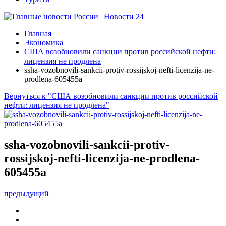
Главная
Экономика
США возобновили санкции против российской нефти:
лицензия не продлена
ssha-vozobnovili-sankcii-protiv-rossijskoj-nefti-licenzija-ne-
prodlena-605455a
Вернуться к "США возобновили санкции против российской
нефти: лицензия не продлена"
ssha-vozobnovili-sankcii-protiv-
rossijskoj-nefti-licenzija-ne-prodlena-
605455a
предыдущий