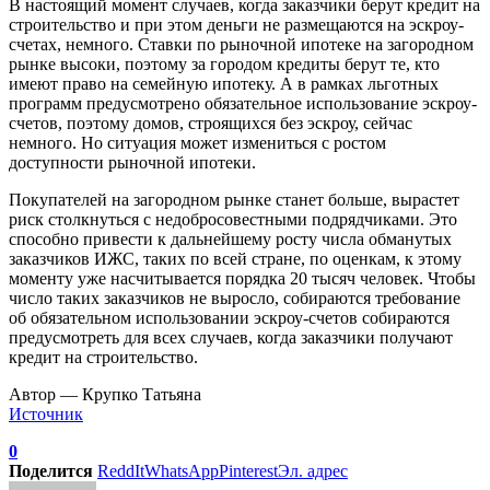
В настоящий момент случаев, когда заказчики берут кредит на
строительство и при этом деньги не размещаются на эскроу-
счетах, немного. Ставки по рыночной ипотеке на загородном
рынке высоки, поэтому за городом кредиты берут те, кто
имеют право на семейную ипотеку. А в рамках льготных
программ предусмотрено обязательное использование эскроу-
счетов, поэтому домов, строящихся без эскроу, сейчас
немного. Но ситуация может измениться с ростом
доступности рыночной ипотеки.
Покупателей на загородном рынке станет больше, вырастет
риск столкнуться с недобросовестными подрядчиками. Это
способно привести к дальнейшему росту числа обманутых
заказчиков ИЖС, таких по всей стране, по оценкам, к этому
моменту уже насчитывается порядка 20 тысяч человек. Чтобы
число таких заказчиков не выросло, собираются требование
об обязательном использовании эскроу-счетов собираются
предусмотреть для всех случаев, когда заказчики получают
кредит на строительство.
Автор — Крупко Татьяна
Источник
0
Поделится
ReddIt
WhatsApp
Pinterest
Эл. адрес