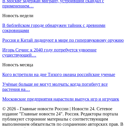
В Москве задержан мигрант, устроивший скандал с
применением…
Новость недели
В библейском городе обнаружен тайник с древними
сокровищами
Россия и Китай лидируют в мире по гиперзвуковому оружию
Игорь Сечин: к 2040 году потребуется удвоение
существующей…
Новость месяца
Кого встретили на дне Тихого океана российские ученые
Учёные больше не могут молчать: когда погибнут все
растения на…
Московские предприятия нарастили выпуск игр и игрушек
© 2026 - Главные новости России | Новости 24. Сетевое
издание "Главные новости 24". Россия. Редакторы портала
публикуют сторонние материалы с соответствующим
выполнением обязательств по сохранению авторских прав. В