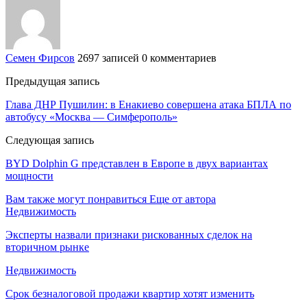
Семен Фирсов
2697 записей
0 комментариев
Предыдущая запись
Глава ДНР Пушилин: в Енакиево совершена атака БПЛА по
автобусу «Москва — Симферополь»
Следующая запись
BYD Dolphin G представлен в Европе в двух вариантах
мощности
Вам также могут понравиться
Еще от автора
Недвижимость
Эксперты назвали признаки рискованных сделок на
вторичном рынке
Недвижимость
Срок безналоговой продажи квартир хотят изменить