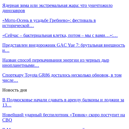
Ядерная зима или экстремальная жара: что уничтожило
динозавров
«Мото-Осень в усадьбе Гребнево»: фестиваль в
исторической…
«Сейчас – бактериальная клетка, потом – мы с вами…»:…
Представлен внедорожник GAC Yue 7: брутальная внешность
и…
Назван способ перекачивания энергии из черных дыр
инопланетными…
Спорткару Toyota GR86 досталось несколько обновок, в том
числе…
Новость дня
В Подмосковье начали сдавать в аренду балконы и лоджии за
13…
Новейший ударный беспилотник «Тювик» скоро поступит на
СВО