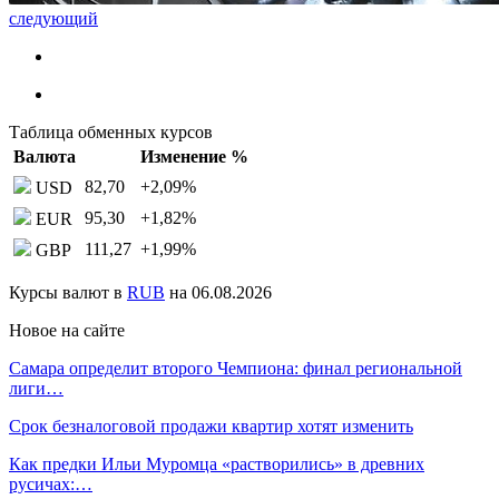
следующий
Таблица обменных курсов
Валюта
Изменение %
82,70
+2,09
%
USD
95,30
+1,82
%
EUR
111,27
+1,99
%
GBP
Курсы валют в
RUB
на 06.08.2026
Новое на сайте
Самара определит второго Чемпиона: финал региональной
лиги…
Срок безналоговой продажи квартир хотят изменить
Как предки Ильи Муромца «растворились» в древних
русичах:…