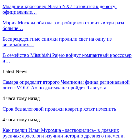
Младший кроссовер Nissan NX7 готовится к дебюту:
официальные…
Мэрия Москвы обязала застройщиков строить в три раза
больше…
Беспрецедентные снимки пролили свет на одну из
величайших…
В семейство Mitsubishi Pajero войдут компактный кроссовер
и…
Latest News
Самара определит второго Чемпиона: финал региональной
лиги «VOLGA» по джимхане пройдет 9 августа
4 часа тому назад
Срок безналоговой продажи квартир хотят изменить
4 часа тому назад
Как предки Ильи Муромца «растворились» в древних
русичах: археологи изучили историю древнего племени,