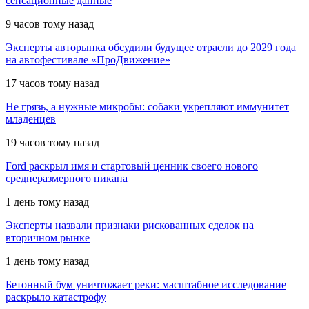
сенсационные данные
9 часов тому назад
Эксперты авторынка обсудили будущее отрасли до 2029 года
на автофестивале «ПроДвижение»
17 часов тому назад
Не грязь, а нужные микробы: собаки укрепляют иммунитет
младенцев
19 часов тому назад
Ford раскрыл имя и стартовый ценник своего нового
среднеразмерного пикапа
1 день тому назад
Эксперты назвали признаки рискованных сделок на
вторичном рынке
1 день тому назад
Бетонный бум уничтожает реки: масштабное исследование
раскрыло катастрофу