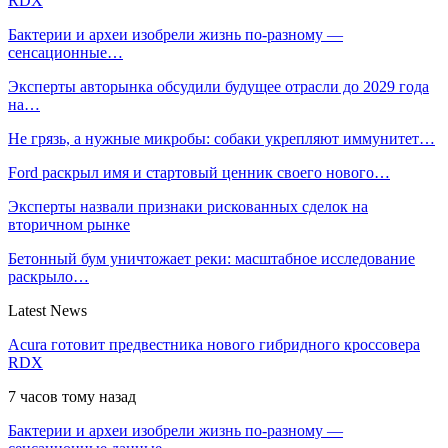
RDX
Бактерии и археи изобрели жизнь по-разному —
сенсационные…
Эксперты авторынка обсудили будущее отрасли до 2029 года
на…
Не грязь, а нужные микробы: собаки укрепляют иммунитет…
Ford раскрыл имя и стартовый ценник своего нового…
Эксперты назвали признаки рискованных сделок на
вторичном рынке
Бетонный бум уничтожает реки: масштабное исследование
раскрыло…
Latest News
Acura готовит предвестника нового гибридного кроссовера
RDX
7 часов тому назад
Бактерии и археи изобрели жизнь по-разному —