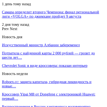
1 день тому назад
Самара определит второго Чемпиона: финал региональной
лиги «VOLGA» по джимхане пройдет 9 августа
2 дня тому назад
Prev
Next
Новость дня
Искусственный министр Албании забеременел
Потратила с найденной карты 2 000 рублей — грозит до
шести лет…
Chevrolet Sonic в виде кроссовера: показан интерьер
Новость недели
Roboex.cc: защита капитала, гибридная ликвидность и
новые…
Кроссовер Yipai M8 от Dongfeng с электроникой Huawei:
первый…
Распространение в России хантавируса маловероятно