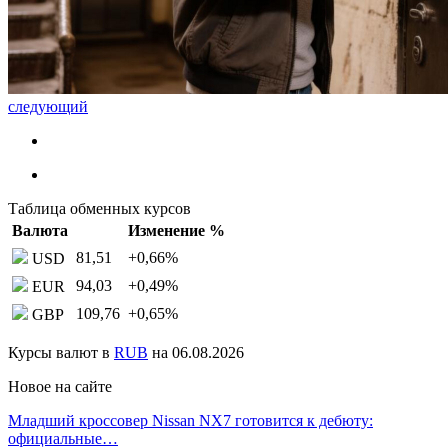
следующий
Таблица обменных курсов
Валюта
Изменение %
81,51
+0,66
%
USD
94,03
+0,49
%
EUR
109,76
+0,65
%
GBP
Курсы валют в
RUB
на 06.08.2026
Новое на сайте
Младший кроссовер Nissan NX7 готовится к дебюту:
официальные…