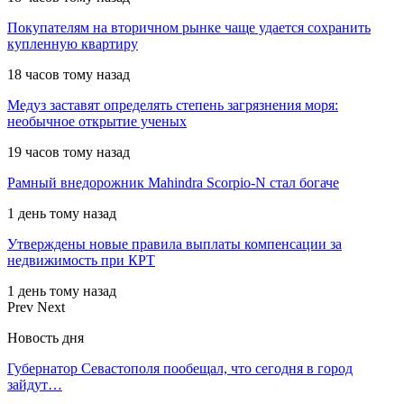
Покупателям на вторичном рынке чаще удается сохранить
купленную квартиру
18 часов тому назад
Медуз заставят определять степень загрязнения моря:
необычное открытие ученых
19 часов тому назад
Рамный внедорожник Mahindra Scorpio-N стал богаче
1 день тому назад
Утверждены новые правила выплаты компенсации за
недвижимость при КРТ
1 день тому назад
Prev
Next
Новость дня
Губернатор Севастополя пообещал, что сегодня в город
зайдут…