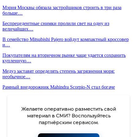
Мэрия Москвы обязала застройщиков строить в три раза
больше…
Беспрецедентные снимки пролили свет на одну из
величайших…
В семейство Mitsubishi Pajero войдут компактный кроссовер
и…
Покупателям на вторичном рынке чаще удается сохранить
купленную…
Медуз заставят определять степень загрязнения моря:
необычное…
Рамный внедорожник Mahindra Scorpio-N стал богаче
Желаете оперативно разместить свой
материал в СМИ? Воспользуйтесь
партнёрским сервисом.