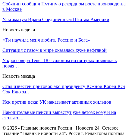
Собянин сообщил Путину о рекордном росте производства
в Москве
Ультиматум Ирана Соединённым Штатам Америки
Новость недели
«Ты научила меня любить Россию и Бога»
Ситуация с газом в мире оказалась хуже нефтяной
У кроссовера Tenet T8 с салоном на пятерых появилась
новая…
Новость месяца
Стал известен приговор экс-президенту Южной Кореи Юн
Сок Елю за…
Иск против иска: УК наказывает активных жильцов
Накопительные пенсии вырастут уже летом: кому и на
сколько…
© 2026 - Главные новости России | Новости 24. Сетевое
издание "Главные новости 24". Россия. Редакторы портала