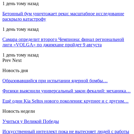
1 день тому назад
Бетонный бум уничтожает реки: масштабное исследование
раскрыло катастрофу
1 день тому назад
Самара определит второго Чемпиона: финал региональной
лиги «VOLGA» по джимхане пройдет 9 августа
1 день тому назад
Prev
Next
Новость дня
Образовавшийся при испытании ядерной бомбы…
Физики выяснили универсальный закон фекалий: механика…
Ещё один Kia Seltos нового поколения: крупнее и с другим…
Новость недели
Учиться у Великой Победы
Искусственный интеллект пока не вытесняет людей с работы