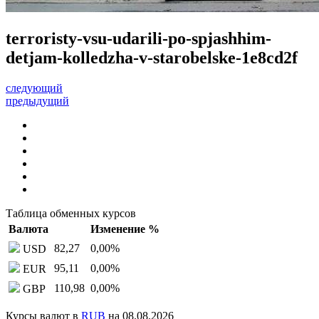
terroristy-vsu-udarili-po-spjashhim-
detjam-kolledzha-v-starobelske-1e8cd2f
следующий
предыдущий
Таблица обменных курсов
Валюта
Изменение %
82,27
0,00
%
USD
95,11
0,00
%
EUR
110,98
0,00
%
GBP
Курсы валют в
RUB
на 08.08.2026