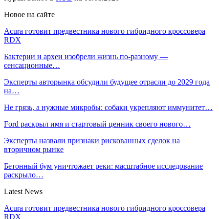
Новое на сайте
Acura готовит предвестника нового гибридного кроссовера
RDX
Бактерии и археи изобрели жизнь по-разному —
сенсационные…
Эксперты авторынка обсудили будущее отрасли до 2029 года
на…
Не грязь, а нужные микробы: собаки укрепляют иммунитет…
Ford раскрыл имя и стартовый ценник своего нового…
Эксперты назвали признаки рискованных сделок на
вторичном рынке
Бетонный бум уничтожает реки: масштабное исследование
раскрыло…
Latest News
Acura готовит предвестника нового гибридного кроссовера
RDX