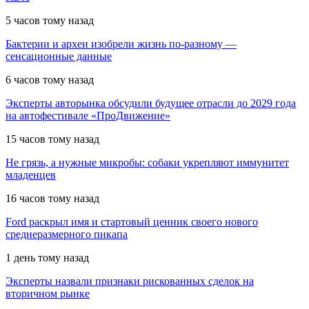
5 часов тому назад
Бактерии и археи изобрели жизнь по-разному —
сенсационные данные
6 часов тому назад
Эксперты авторынка обсудили будущее отрасли до 2029 года
на автофестивале «ПроДвижение»
15 часов тому назад
Не грязь, а нужные микробы: собаки укрепляют иммунитет
младенцев
16 часов тому назад
Ford раскрыл имя и стартовый ценник своего нового
среднеразмерного пикапа
1 день тому назад
Эксперты назвали признаки рискованных сделок на
вторичном рынке