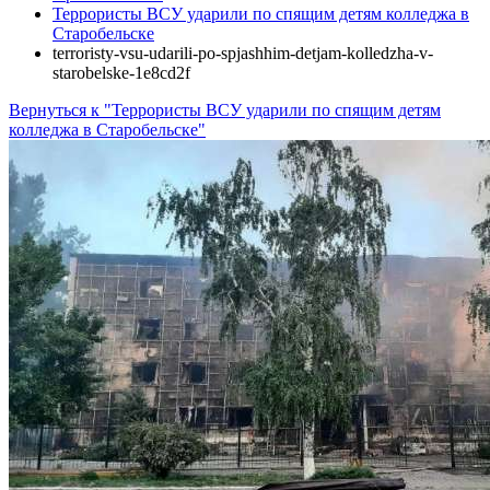
Террористы ВСУ ударили по спящим детям колледжа в
Старобельске
terroristy-vsu-udarili-po-spjashhim-detjam-kolledzha-v-
starobelske-1e8cd2f
Вернуться к "Террористы ВСУ ударили по спящим детям
колледжа в Старобельске"