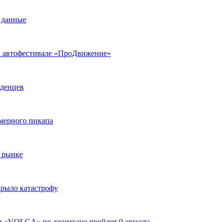
 данные
на автофестивале «ПроДвижение»
аденцев
змерного пикапа
 рынке
крыло катастрофу
ги «VOLGA» по джимхане пройдет 9 августа