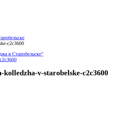
таробельске
lske-c2c3600
джа в Старобельске"
m-kolledzha-v-starobelske-c2c3600