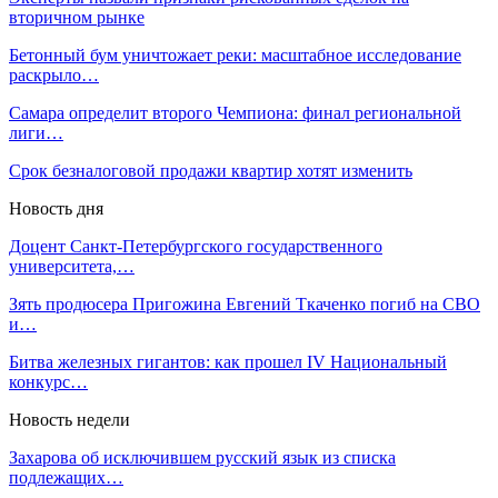
вторичном рынке
Бетонный бум уничтожает реки: масштабное исследование
раскрыло…
Самара определит второго Чемпиона: финал региональной
лиги…
Срок безналоговой продажи квартир хотят изменить
Новость дня
Доцент Санкт-Петербургского государственного
университета,…
Зять продюсера Пригожина Евгений Ткаченко погиб на СВО
и…
Битва железных гигантов: как прошел IV Национальный
конкурс…
Новость недели
Захарова об исключившем русский язык из списка
подлежащих…