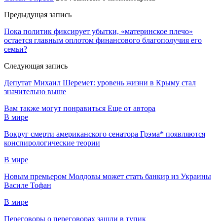
Предыдущая запись
Пока политик фиксирует убытки, «материнское плечо»
остается главным оплотом финансового благополучия его
семьи?
Следующая запись
Депутат Михаил Шеремет: уровень жизни в Крыму стал
значительно выше
Вам также могут понравиться
Еще от автора
В мире
Вокруг смерти американского сенатора Грэма* появляются
конспирологические теории
В мире
Новым премьером Молдовы может стать банкир из Украины
Василе Тофан
В мире
Переговоры о переговорах зашли в тупик