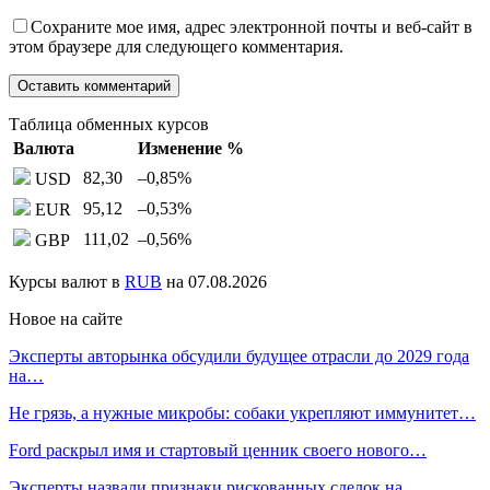
Сохраните мое имя, адрес электронной почты и веб-сайт в
этом браузере для следующего комментария.
Таблица обменных курсов
Валюта
Изменение %
82,30
–0,85
%
USD
95,12
–0,53
%
EUR
111,02
–0,56
%
GBP
Курсы валют в
RUB
на 07.08.2026
Новое на сайте
Эксперты авторынка обсудили будущее отрасли до 2029 года
на…
Не грязь, а нужные микробы: собаки укрепляют иммунитет…
Ford раскрыл имя и стартовый ценник своего нового…
Эксперты назвали признаки рискованных сделок на