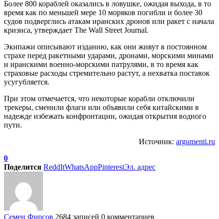
Более 800 кораблей оказались в ловушке, ожидая выхода, в то
время как по меньшей мере 10 моряков погибли и более 30
судов подверглись атакам иранских дронов или ракет с начала
кризиса, утверждает The Wall Street Journal.
Экипажи описывают изданию, как они живут в постоянном
страхе перед ракетными ударами, дронами, морскими минами
и иранскими военно-морскими патрулями, в то время как
страховые расходы стремительно растут, а нехватка поставок
усугубляется.
При этом отмечается, что некоторые корабли отключили
трекеры, сменили флаги или объявили себя китайскими в
надежде избежать конфронтации, ожидая открытия водного
пути.
Источник:
argumenti.ru
0
Поделится
ReddIt
WhatsApp
Pinterest
Эл. адрес
Семен Фирсов
2684 записей
0 комментариев