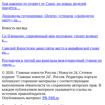
Seat наконец-то оторвут от Cupra, но новых моделей
придётся…
Дроноводы группировки «Центр» устроили «свободную
охоту» на…
Новость месяца
Си Цзиньпин: современный мир неспокоен, грозит возврат
к…
Савелий Коростелев занял пятое место в марафонской гонке
на…
Росгвардия в третий раз выиграла международный турнир по
дзюдо…
© 2026 - Главные новости России | Новости 24. Сетевое
издание "Главные новости 24". Россия. Редакторы портала
публикуют сторонние материалы с соответствующим
выполнением обязательств по сохранению авторских прав. В
каждом публикуемом материале указывается ссылка на
источник правообладателя.
Опубликовать материал:
PR-SMI.ru