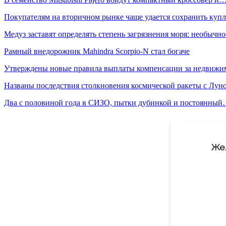
Покупателям на вторичном рынке чаще удается сохранить ку
Медуз заставят определять степень загрязнения моря: необычн
Рамный внедорожник Mahindra Scorpio-N стал богаче
Утверждены новые правила выплаты компенсации за недвиж
Названы последствия столкновения космической ракеты с Лун
Два с половиной года в СИЗО, пытки дубинкой и постоянны
Же