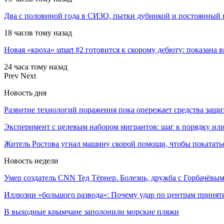
Два с половиной года в СИЗО, пытки дубинкой и постоянный 
18 часов тому назад
Новая «кроха» smart #2 готовится к скорому дебюту: показана 
24 часа тому назад
Prev
Next
Новость дня
Развитие технологий поражения пока опережает средства защи
Эксперимент с целевым набором мигрантов: шаг к порядку и
Житель Ростова угнал машину скорой помощи, чтобы покатат
Новость недели
Умер создатель CNN Тед Тёрнер. Болезнь, дружба с Горбачёвы
Иллюзии «большого развода»: Почему удар по центрам приня
В выходные крымчане заполонили морские пляжи