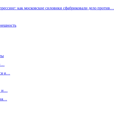
прессинг: как московские силовики сфабриковали дело против…
внешность
ты
ли…
ься и…
м и…
тия…