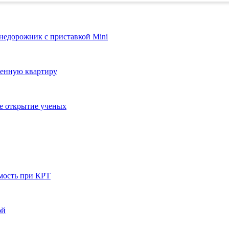
внедорожник с приставкой Mini
ленную квартиру
ое открытие ученых
мость при КРТ
ой