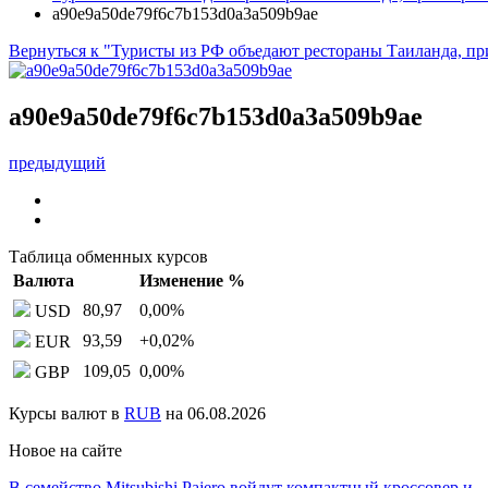
a90e9a50de79f6c7b153d0a3a509b9ae
Вернуться к "Туристы из РФ объедают рестораны Таиланда, пр
a90e9a50de79f6c7b153d0a3a509b9ae
предыдущий
Таблица обменных курсов
Валюта
Изменение %
80,97
0,00
%
USD
93,59
+0,02
%
EUR
109,05
0,00
%
GBP
Курсы валют в
RUB
на 06.08.2026
Новое на сайте
В семейство Mitsubishi Pajero войдут компактный кроссовер и