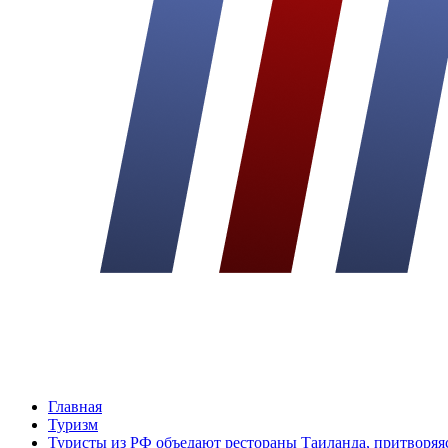
Главная
Туризм
Туристы из РФ объедают рестораны Таиланда, притворяяс