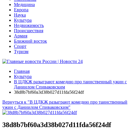
Медицина
Европа
Наука
Культура
Недвижимость
Происшествия
Армия
Ближний восток
Спорт
Туризм
Главная
Культура
В ЦДКЖ разыграют комедию про таинственный ужин с
Даниилом Спиваковским
38d8b7bf60a3d38b027d11fda56f24df
Вернуться к "В ЦДКЖ разыграют комедию про таинственный
ужин с Даниилом Спиваковским"
38d8b7bf60a3d38b027d11fda56f24df