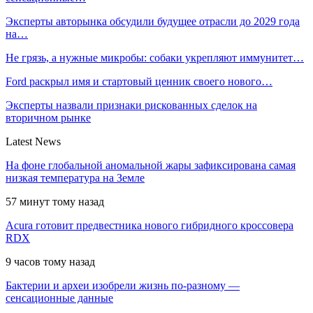
Эксперты авторынка обсудили будущее отрасли до 2029 года
на…
Не грязь, а нужные микробы: собаки укрепляют иммунитет…
Ford раскрыл имя и стартовый ценник своего нового…
Эксперты назвали признаки рискованных сделок на
вторичном рынке
Latest News
На фоне глобальной аномальной жары зафиксирована самая
низкая температура на Земле
57 минут тому назад
Acura готовит предвестника нового гибридного кроссовера
RDX
9 часов тому назад
Бактерии и археи изобрели жизнь по-разному —
сенсационные данные