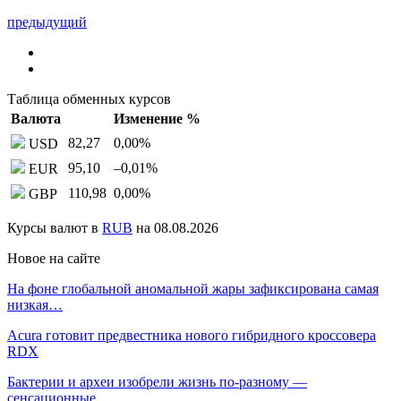
предыдущий
Таблица обменных курсов
Валюта
Изменение %
82,27
0,00
%
USD
95,10
–0,01
%
EUR
110,98
0,00
%
GBP
Курсы валют в
RUB
на 08.08.2026
Новое на сайте
На фоне глобальной аномальной жары зафиксирована самая
низкая…
Acura готовит предвестника нового гибридного кроссовера
RDX
Бактерии и археи изобрели жизнь по-разному —
сенсационные…