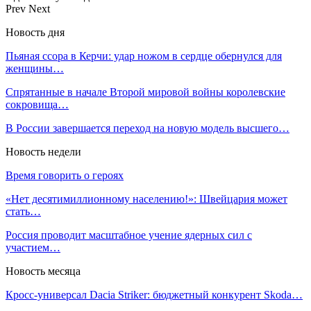
Prev
Next
Новость дня
Пьяная ссора в Керчи: удар ножом в сердце обернулся для
женщины…
Спрятанные в начале Второй мировой войны королевские
сокровища…
В России завершается переход на новую модель высшего…
Новость недели
Время говорить о героях
«Нет десятимиллионному населению!»: Швейцария может
стать…
Россия проводит масштабное учение ядерных сил с
участием…
Новость месяца
Кросс-универсал Dacia Striker: бюджетный конкурент Skoda…