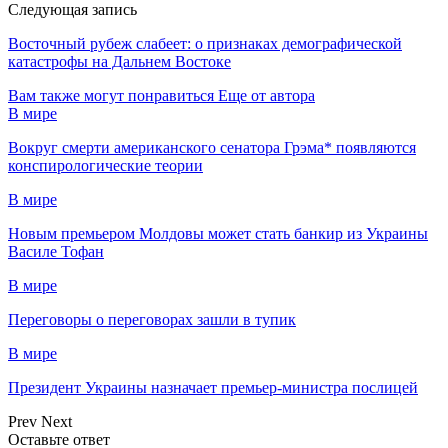
Следующая запись
Восточный рубеж слабеет: о признаках демографической
катастрофы на Дальнем Востоке
Вам также могут понравиться
Еще от автора
В мире
Вокруг смерти американского сенатора Грэма* появляются
конспирологические теории
В мире
Новым премьером Молдовы может стать банкир из Украины
Василе Тофан
В мире
Переговоры о переговорах зашли в тупик
В мире
Президент Украины назначает премьер-министра послицей
Prev
Next
Оставьте ответ