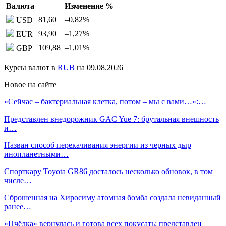
Валюта
Изменение %
81,60
–0,82
%
USD
93,90
–1,27
%
EUR
109,88
–1,01
%
GBP
Курсы валют в
RUB
на 09.08.2026
Новое на сайте
«Сейчас – бактериальная клетка, потом – мы с вами…»:…
Представлен внедорожник GAC Yue 7: брутальная внешность
и…
Назван способ перекачивания энергии из черных дыр
инопланетными…
Спорткару Toyota GR86 досталось несколько обновок, в том
числе…
Сброшенная на Хиросиму атомная бомба создала невиданный
ранее…
«Пчёлка» вернулась и готова всех покусать: представлен