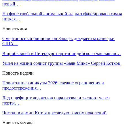
новый…
На фоне глобальной аномальной жары зафиксирована самая
низкая…
Новость дня
Смертоносный биополигон Запада: документы разведки
США…
В прибывшей в Петербург партии индийского чая нашли…
Ушел из жизни солист группы «Баян Микс» Сергей Котков
Новость недели
Новогодние каникулы 2026: свежие ограничения и
предостережения…
Лед и дефицит ледоколов парализовали экспорт через
порты…
Чистки в армии Китая преследуют смену поколений
Новость месяца