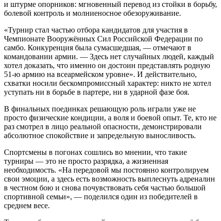
и штурме опорников: мгновенный перевод из стойки в борьбу,
болевой контроль и молниеносное обезоруживание.
«Турнир стал частью отбора кандидатов для участия в
Чемпионате Вооружённых Сил Российской Федерации по
самбо. Конкуренция была сумасшедшая, — отмечают в
командовании армии. — Здесь нет случайных людей, каждый
хотел доказать, что именно он достоин представлять родную
51-ю армию на всеармейском уровне». И действительно,
схватки носили бескомпромиссный характер: никто не хотел
уступать ни в борьбе в партере, ни в ударной фазе боя.
В финальных поединках решающую роль играли уже не
просто физические кондиции, а воля и боевой опыт. Те, кто не
раз смотрел в лицо реальной опасности, демонстрировали
абсолютное спокойствие и запредельную выносливость.
Спортсмены в погонах сошлись во мнении, что такие
турниры — это не просто разрядка, а жизненная
необходимость. «На передовой мы постоянно контролируем
свои эмоции, а здесь есть возможность выплеснуть адреналин
в честном бою и снова почувствовать себя частью большой
спортивной семьи», — поделился один из победителей в
среднем весе.