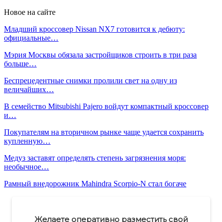
Новое на сайте
Младший кроссовер Nissan NX7 готовится к дебюту:
официальные…
Мэрия Москвы обязала застройщиков строить в три раза
больше…
Беспрецедентные снимки пролили свет на одну из
величайших…
В семейство Mitsubishi Pajero войдут компактный кроссовер
и…
Покупателям на вторичном рынке чаще удается сохранить
купленную…
Медуз заставят определять степень загрязнения моря:
необычное…
Рамный внедорожник Mahindra Scorpio-N стал богаче
Желаете оперативно разместить свой