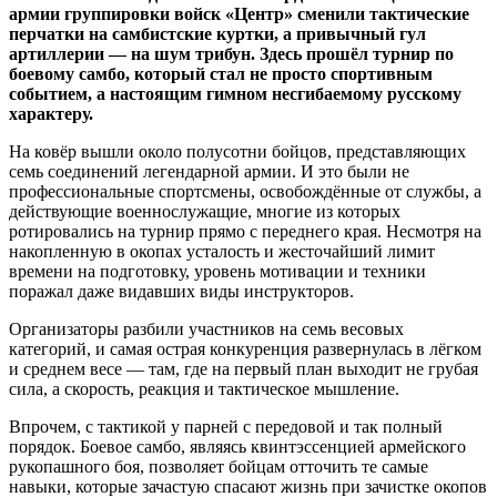
армии группировки войск «Центр» сменили тактические
перчатки на самбистские куртки, а привычный гул
артиллерии — на шум трибун. Здесь прошёл турнир по
боевому самбо, который стал не просто спортивным
событием, а настоящим гимном несгибаемому русскому
характеру.
На ковёр вышли около полусотни бойцов, представляющих
семь соединений легендарной армии. И это были не
профессиональные спортсмены, освобождённые от службы, а
действующие военнослужащие, многие из которых
ротировались на турнир прямо с переднего края. Несмотря на
накопленную в окопах усталость и жесточайший лимит
времени на подготовку, уровень мотивации и техники
поражал даже видавших виды инструкторов.
Организаторы разбили участников на семь весовых
категорий, и самая острая конкуренция развернулась в лёгком
и среднем весе — там, где на первый план выходит не грубая
сила, а скорость, реакция и тактическое мышление.
Впрочем, с тактикой у парней с передовой и так полный
порядок. Боевое самбо, являясь квинтэссенцией армейского
рукопашного боя, позволяет бойцам отточить те самые
навыки, которые зачастую спасают жизнь при зачистке окопов