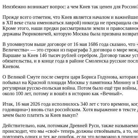
Неизбежно возникает вопрос: а чем Киев так ценен для Росси
Прежде всего отметим, что Киев является началом и важнейшим
в XII веке стала именоваться лаврой) никогда не прекращала с
Кроме этого, наши предки рассматривали земли и православно
державы Рюриковичей, которую Москва была призвана возврати
В упомянутом выше договоре от 16 мая 1686 года сказано, что
Величества» — это строки из параграфа 3 договора о мире ме
Варшаве за Киев 146 тысяч рублей серебром. Договор также ус
обязательства, и в конце года в районе Смоленска русские пос
Киевом.
О Великой Смуте после смерти царя Бориса Годунова, которая 
побывал на Красной площади Москвы у памятника Минину и Пожа
регулярная русско-польская война. Потом было ещё три войны,
около 100 лет, потому и вошёл в историю как «Вечный».
Итак, 16 мая 2026 года исполнилось 340 лет с того времени, 
годовщина») вновь стал российским. Хотя выражение в тексте д
зачем было платить за Киев выкуп?
Действительно, нам, потомкам Древней Руси, также называемой
происходит, что мы «своё» теперь должны отвоёвывать, а то, не
повторять одних и тех же ошибок, если это возможно в принц