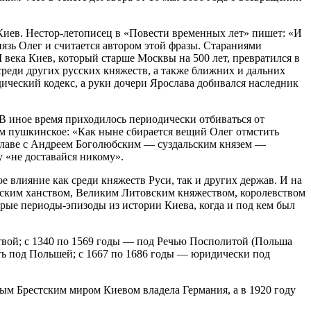
в Киев. Нестор-летописец в «Повести временных лет» пишет: «И
князь Олег и считается автором этой фразы. Стараниями
века Киев, который старше Москвы на 500 лет, превратился в
реди других русских княжеств, а также ближних и дальних
ический кодекс, а руки дочери Ярослава добивался наследник
 В иное время приходилось периодически отбиваться от
им пушкинское: «Как ныне сбирается вещий Олег отмстить
о главе с Андреем Боголюбским — суздальским князем —
у «не доставайся никому».
е влияние как среди княжеств Руси, так и других держав. И на
мским ханством, Великим Литовским княжеством, королевством
рые периоды-эпизоды из истории Киева, когда и под кем был
итвой; с 1340 по 1569 годы — под Речью Посполитой (Польша
ять под Польшей; с 1667 по 1686 годы — юридически под
ным Брестским миром Киевом владела Германия, а в 1920 году