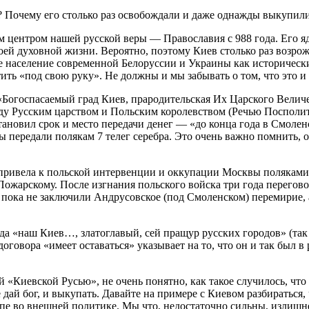
и? Почему его столько раз освобождали и даже однажды выкупил
 центром нашей русской веры — Православия с 988 года. Его яд
воей духовной жизни. Вероятно, поэтому Киев столько раз возрож
е население современной Белоруссии и Украины как историческ
ть «под свою руку». Не должны и мы забывать о том, что это и
 «Богоспасаемый град Киев, прародительская Их Царского Величе
жду Русским царством и Польским королевством (Речью Посполито
тановил срок и место передачи денег — «до конца года в Смолен
лы передали полякам 7 телег серебра. Это очень важно помнить, 
привела к польской интервенции и оккупации Москвы поляками в
рскому. После изгнания польского войска три года переговоров
 пока не заключили Андрусовское (под Смоленском) перемирие, 
когда «наш Киев…, златоглавый, сей пращур русских городов» (т
оговора «имеет оставаться» указывает на то, что он и так был в
 «Киевской Русью», не очень понятно, как такое случилось, что
 дай бог, и выкупать. Давайте на примере с Киевом разбираться,
ипе во внешней политике. Мы что, недостаточно сильны, излиш