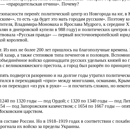
 — «прародительская отчина». Почему?
 безопасности перенёс политический центр из Новгорода на юг, 
сским»», то есть «да будет это мать городам русским». Поэтому 
теля, Владимира-Мономаха и Ярослава Мудрого, к середине XI 
ян в днепровской купели в 988 году) и политических центров с
йствовала «Русская правда» — первый восточноевропейский юрид
кой королевой.
. Из них не более 200 лет пришлось на благополучные времена.
й хазар, а также степняков типа печенегов и половцев. Вспомн
да объединённое войско одиннадцати русских удельных князей в
а с великокняжеского престола, а город был разорён по принцип
пять подвергся разорению и на долгие годы утратил политическо
вратился в переходящий «приз» между монголами, османами, Кры
 он переходил «из рук в руки» — и посчитать сложно, но некото
с 1240 по 1320 годы — под Ордой; с 1320 по 1340 годы — под Л
1654 — под Запорожским казачеством; с 1654 по 1667 годы — оп
осковским царством.
 составе России. Но в 1918–1919 годах в соответствии с похаб
прогнала их войско за пределы Украины.