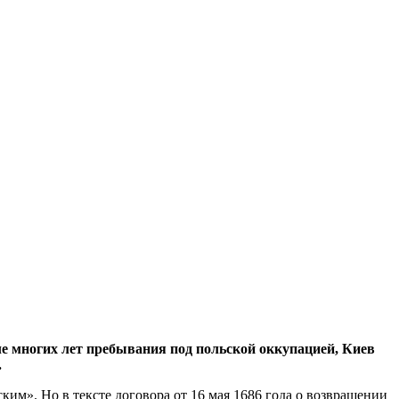
сле многих лет пребывания под польской оккупацией, Киев
.
им». Но в тексте договора от 16 мая 1686 года о возвращении