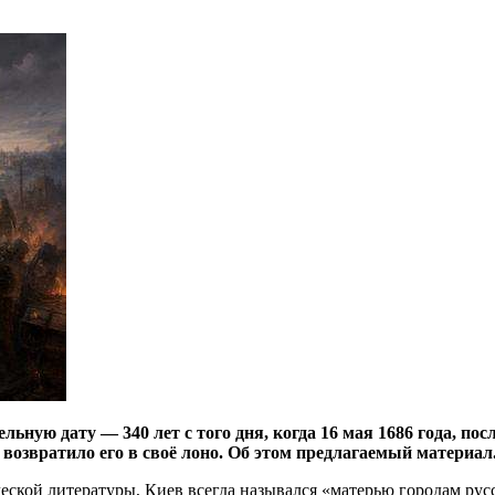
ьную дату — 340 лет с того дня, когда 16 мая 1686 года, по
возвратило его в своё лоно. Об этом предлагаемый материал
ской литературы, Киев всегда назывался «матерью городам русск