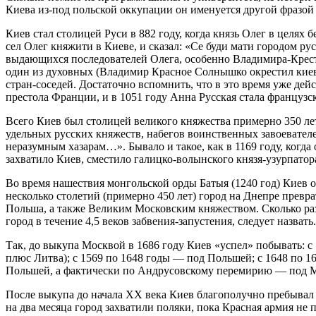
Киева из-под польской оккупации он именуется другой фразой
Киев стал столицей Руси в 882 году, когда князь Олег в целях
сел Олег княжити в Киеве, и сказал: «Се буди мати городом ру
выдающихся последователей Олега, особенно Владимира-Крести
один из духовных (Владимир Красное Солнышко окрестил киевл
стран-соседей. Достаточно вспомнить, что в это время уже де
престола Франции, и в 1051 году Анна Русская стала французс
Всего Киев был столицей великого княжества примерно 350 лет
удельных русских княжеств, набегов воинственных завоевателе
неразумным хазарам…». Бывало и такое, как в 1169 году, ког
захватило Киев, сместило галицко-волынского князя-узурпатор
Во время нашествия монгольской орды Батыя (1240 год) Киев о
несколько столетий (примерно 450 лет) город на Днепре пре
Польша, а также Великим Московским княжеством. Сколько раз
город в течение 4,5 веков забвения-запустения, следует назвать.
Так, до выкупа Москвой в 1686 году Киев «успел» побывать: 
плюс Литва); с 1569 по 1648 годы — под Польшей; с 1648 по 
Польшей, а фактически по Андрусовскому перемирию — под М
После выкупа до начала XX века Киев благополучно пребывал в
на два месяца город захватили поляки, пока Красная армия не 