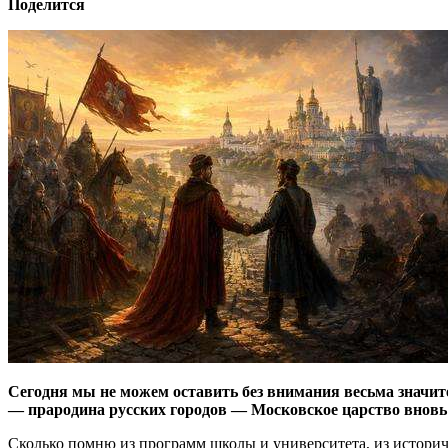
Поделится
Сегодня мы не можем оставить без внимания весьма значител
— прародина русских городов — Московское царство вновь 
Сколько помню из программ школы и университета, из историче