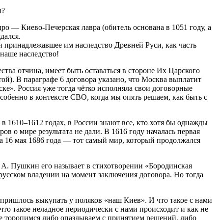
и?
ро — Киево-Печерская лавра (обитель основана в 1051 году, а
дался.
и принадлежавшее им наследство Древней Руси, как часть
 наше наследство!
ства отчина, имеет быть оставаться в стороне Их Царского
й). В параграфе 6 договора указано, что Москва выплатит
ске». Россия уже тогда чётко исполняла свои договорные
особенно в контексте СВО, когда мы опять решаем, как быть с
 1610–1612 годах, в России знают все, кто хотя бы однажды
 о мире результата не дали. В 1616 году началась первая
а 16 мая 1686 года — тот самый мир, который продолжался
ак А. Пушкин его называет в стихотворении «Бородинская
 русском владении на момент заключения договора. Но тогда
 пришлось выкупать у поляков «наш Киев». И что такое с нами
 что такое неладное периодически с нами происходит и как не
не торопимся либо опаздываем с принятием решений, либо