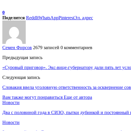
0
Поделится
ReddIt
WhatsApp
Pinterest
Эл. адрес
Семен Фирсов
2679 записей
0 комментариев
Предыдущая запись
«Суровый приговор». Экс-вице-губернатору дали пять лет усл
Следующая запись
Словакия ввела уголовную ответственность за осквернение со
Вам также могут понравиться
Еще от автора
Новости
Два с половиной года в СИЗО, пытки дубинкой и постоянный 
Новости