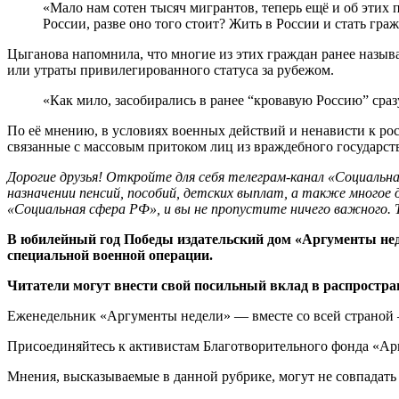
«Мало нам сотен тысяч мигрантов, теперь ещё и об этих п
России, разве оно того стоит? Жить в России и стать г
Цыганова напомнила, что многие из этих граждан ранее назыв
или утраты привилегированного статуса за рубежом.
«Как мило, засобирались в ранее “кровавую Россию” сраз
По её мнению, в условиях военных действий и ненависти к ро
связанные с массовым притоком лиц из враждебного государс
Дорогие друзья! Откройте для себя телеграм-канал «Социаль
назначении пенсий, пособий, детских выплат, а также многое 
«Социальная сфера РФ», и вы не пропустите ничего важного. 
В юбилейный год Победы издательский дом «Аргументы нед
специальной военной операции.
Читатели могут внести свой посильный вклад в распростран
Еженедельник «Аргументы недели» — вместе со всей страной 
Присоединяйтесь к активистам Благотворительного фонда «Ар
Мнения, высказываемые в данной рубрике, могут не совпадать