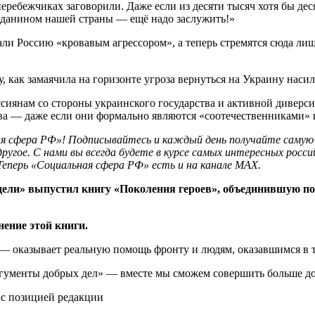
еребежчиках заговорили. Даже если из десяти тысяч хотя бы дес
ражданином нашей страны — ещё надо заслужить!»
али Россию «кровавым агрессором», а теперь стремятся сюда ли
у, как замаячила на горизонте угроза вернуться на Украину наси
ссиянам со стороны украинского государства и активной диверси
тва — даже если они формально являются «соотечественниками»
ная сфера РФ»! Подписывайтесь и каждый день получайте самую
другое. С нами вы всегда будете в курсе самых интересных росси
Теперь
«Социальная сфера РФ» есть и на канале МАХ.
ели» выпустил книгу «Поколения героев», объединившую по
ение этой книги.
— оказывает реальную помощь фронту и людям, оказавшимся в 
гументы добрых дел» — вместе мы сможем совершить больше до
 с позицией редакции