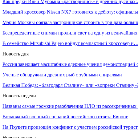
Как предки Ильи Муромца «растворились» в древних русичах
Младший кроссовер Nissan NX7 готовится к дебюту: официал
Мэрия Москвы обязала застройщиков строить в три раза боль
Беспрецедентные снимки пролили свет на одну из величайши
В семейство Mitsubishi Pajero войдут компактный кроссовер и
Новость дня
Россия завершает масштабные ядерные учения демонстрацией 
Ученые обнаружили древних рыб с зубными спиралями
Великая Победа: «благодаря Сталину» или «вопреки Сталину»
Новость недели
Названы самые громкие разоблачения НЛО из рассекреченны
Возможный военный сценарий российского ответа Европе
На Пхукете произошёл конфликт с участием российской турис
Новость месяца