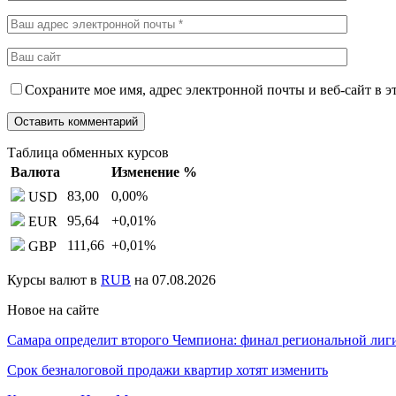
Сохраните мое имя, адрес электронной почты и веб-сайт в э
Таблица обменных курсов
Валюта
Изменение %
83,00
0,00
%
USD
95,64
+0,01
%
EUR
111,66
+0,01
%
GBP
Курсы валют в
RUB
на 07.08.2026
Новое на сайте
Самара определит второго Чемпиона: финал региональной ли
Срок безналоговой продажи квартир хотят изменить