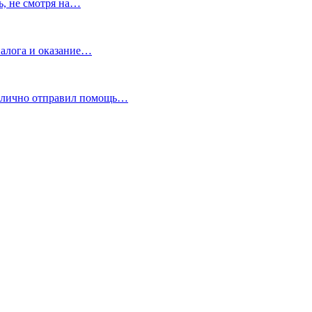
ь, не смотря на…
лога и оказание…
ублично отправил помощь…