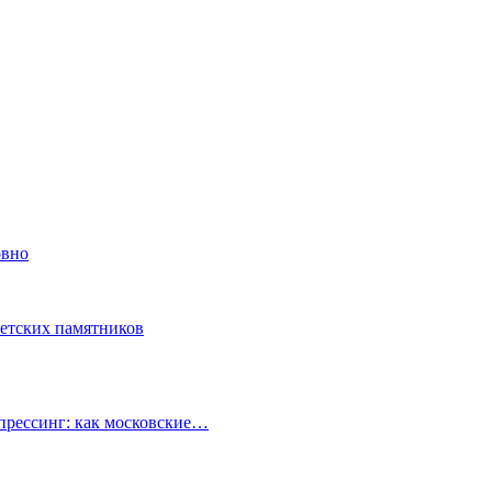
овно
ветских памятников
прессинг: как московские…