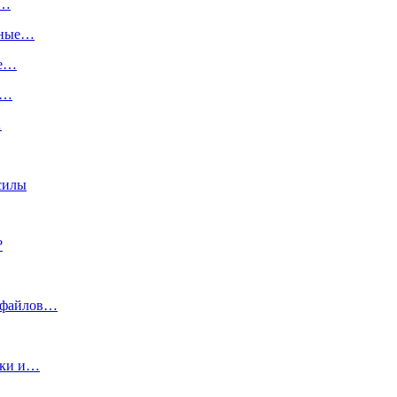
:…
ьные…
ше…
х…
…
силы
?
х файлов…
тки и…