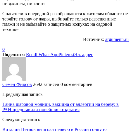
ни джинсы, ни кости.
Спасатели в очередной раз обращаются к жителям области: не
теряйте голову от жары, выбирайте только разрешенные
пляжи и не забывайте о защитных кожухах на садовой
технике.
Источник:
argumenti.ru
0
Поделится
ReddIt
WhatsApp
Pinterest
Эл. адрес
Семен Фирсов
2692 записей
0 комментариев
Предыдущая запись
Тайна шаровой молнии, вакцина от аллергии на березу: в
РАН представили новейшие открытия
Следующая запись
Виталий Петров выиграл первую в России гонку на