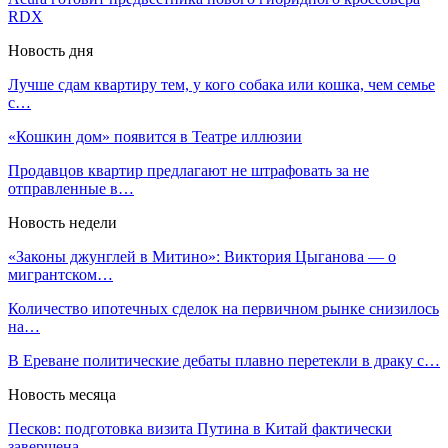
RDX
Новость дня
Лучше сдам квартиру тем, у кого собака или кошка, чем семье
с…
«Кошкин дом» появится в Театре иллюзии
Продавцов квартир предлагают не штрафовать за не
отправленные в…
Новость недели
«Законы джунглей в Митино»: Виктория Цыганова — о
мигрантском…
Количество ипотечных сделок на первичном рынке снизилось
на…
В Ереване политические дебаты плавно перетекли в драку с…
Новость месяца
Песков: подготовка визита Путина в Китай фактически
завершена,…