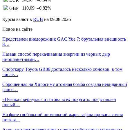
EUR
110,09
–0,82
%
GBP
Курсы валют в
RUB
на 09.08.2026
Новое на сайте
Представлен внедорожник GAC Yue 7: брутальная внешность
и…
Назван способ перекачивания энергии из черных дыр
инопланетными…
Спорткару Toyota GR86 досталось несколько обновок, в том
числе…
Сброшенная на Хиросиму атомная бомба создала невиданный
ранее…
«Пчёлка» вернулась и готова всех покусать: представлен
новый…
На фоне глобальной аномальной жары зафиксирована самая
низкая…
Acura готовит предвестника нового гибридного кроссовера