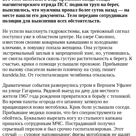
магнитогорского отряда ПСС подняли труп на берег,
выяснилось, что мужчина пропал более суток назад — на
месте нашли его документы. Тело передано сотрудникам
полиции для выяснения всех обстоятельств.
Не успели высохнуть гидрокостюмы, как тревожный сигнал
поступил уже в областном центре. На озере Смолино,
известном своими коварными камышами и холодными
ключами, в ловушку попала женщина. Она устроила
экстремальный заплыв в запрещенной зоне, но, утомившись,
не смогла пробиться сквозь густую растительность к берегу. К
счастью, крики о помощи услышали прохожие. Прибывшие
по вызову спасатели вывели пловчиху на сушу, пишет
kursdela.biz. От госпитализации челябинка отказалась.
Драматичные события развернулись утром в Верхнем Уфалее
на улице Гагарина. Рядовой выезд на дачу для местного
жителя 1967 года рождения превратился в борьбу с техникой.
Во время пахоты огорода его штанину затянуло во
вращающиеся ножи мотоблока. Крик боли услышали соседи.
Прибывшие медики поняли, что без специнструмента не
обойтись. Буквально вырезать ногу из стального капкана
пришлось сотрудникам МЧС. Пострадавший получил
серьезный перелом и был срочно госпитализирован. Этот
случай — суровое напоминание: фрезы мотоблоков не щадят