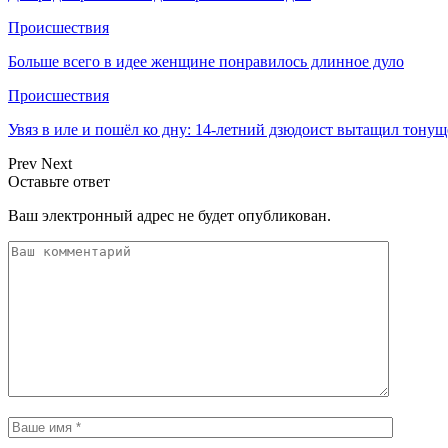
Происшествия
Больше всего в идее женщине понравилось длинное дуло
Происшествия
Увяз в иле и пошёл ко дну: 14-летний дзюдоист вытащил тонущ
Prev
Next
Оставьте ответ
Ваш электронный адрес не будет опубликован.