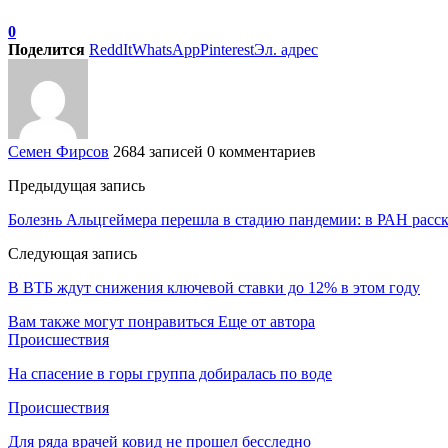
0
Поделится
ReddIt
WhatsApp
Pinterest
Эл. адрес
Семен Фирсов
2684 записей
0 комментариев
Предыдущая запись
Болезнь Альцгеймера перешла в стадию пандемии: в РАН расск
Следующая запись
В ВТБ ждут снижения ключевой ставки до 12% в этом году
Вам также могут понравиться
Еще от автора
Происшествия
На спасение в горы группа добиралась по воде
Происшествия
Для ряда врачей ковид не прошел бесследно