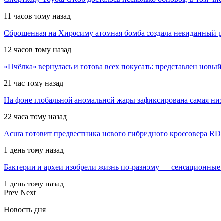
11 часов тому назад
Сброшенная на Хиросиму атомная бомба создала невиданный р
12 часов тому назад
«Пчёлка» вернулась и готова всех покусать: представлен новый
21 час тому назад
На фоне глобальной аномальной жары зафиксирована самая низ
22 часа тому назад
Acura готовит предвестника нового гибридного кроссовера R
1 день тому назад
Бактерии и археи изобрели жизнь по-разному — сенсационные
1 день тому назад
Prev
Next
Новость дня