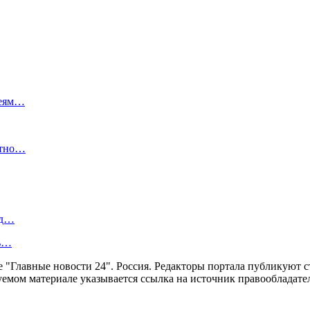
деям…
стно…
од…
ть…
ние "Главные новости 24". Россия. Редакторы портала публикую
уемом материале указывается ссылка на источник правообладате