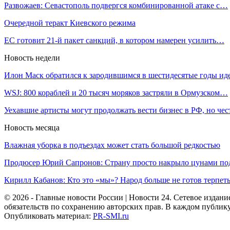
Развожаев: Севастополь подвергся комбинированной атаке с…
Очередной теракт Киевского режима
ЕC готовит 21-й пакет санкций, в котором намерен усилить…
Новость недели
Илон Маск обратился к зародившимся в шестидесятые годы и
WSJ: 800 кораблей и 20 тысяч моряков застряли в Ормузском…
Уехавшие артисты могут продолжать вести бизнес в РФ, но че
Новость месяца
Влажная уборка в подъездах может стать большой редкостью
Продюсер Юрий Сапронов: Страну просто накрыло цунами п
Кирилл Кабанов: Кто это «мы»? Народ больше не готов терпе
© 2026 - Главные новости России | Новости 24. Сетевое изда
обязательств по сохранению авторских прав. В каждом публик
Опубликовать материал:
PR-SMI.ru