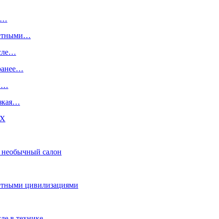
и…
анетными…
исле…
 ранее…
ый…
изкая…
DX
и необычный салон
нетными цивилизациями
ле в технике