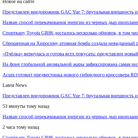
Новое на сайте
Представлен внедорожник GAC Yue 7: брутальная внешность 
Назван способ перекачивания энергии из черных дыр инопл
Спорткару Toyota GR86 досталось несколько обновок, в том ч
Сброшенная на Хиросиму атомная бомба создала невиданный
«Пчёлка» вернулась и готова всех покусать: представлен нов
На фоне глобальной аномальной жары зафиксирована самая н
Acura готовит предвестника нового гибридного кроссовера R
Latest News
Представлен внедорожник GAC Yue 7: брутальная внешность 
53 минуты тому назад
Назван способ перекачивания энергии из черных дыр инопла
2 часа тому назад
Спорткару Toyota GR86 досталось несколько обновок, в том чис