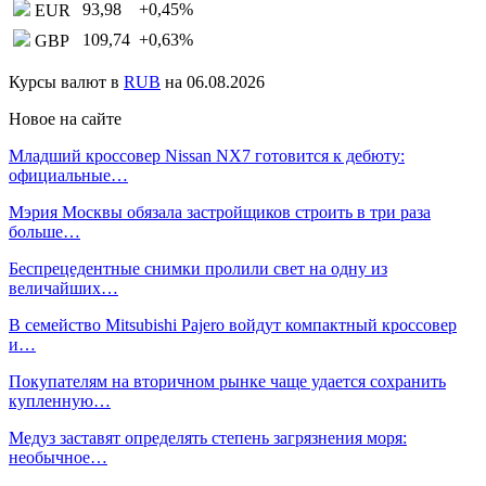
93,98
+0,45
%
EUR
109,74
+0,63
%
GBP
Курсы валют в
RUB
на 06.08.2026
Новое на сайте
Младший кроссовер Nissan NX7 готовится к дебюту:
официальные…
Мэрия Москвы обязала застройщиков строить в три раза
больше…
Беспрецедентные снимки пролили свет на одну из
величайших…
В семейство Mitsubishi Pajero войдут компактный кроссовер
и…
Покупателям на вторичном рынке чаще удается сохранить
купленную…
Медуз заставят определять степень загрязнения моря:
необычное…