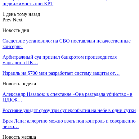
недвижимость при КРТ
1 день тому назад
Prev
Next
Новость дня
Следствие установило: на СВО поставляли некачественные
консервы
Арбитражный суд признал банкротом производителя
маргарина ПК…
Израиль на $700 млн разработает систему защиты от…
Новость недели
Александр Назаров: в спектакле «Она разгадала убийство» в
ЦДКЖ…
Россияне увидят сразу три суперсобытия на небе в одни сутки
Врач Лапа: аллергию можно взять под контроль и совершенно
четко…
Новость месяца