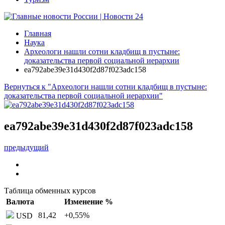
Главная
Наука
Археологи нашли сотни кладбищ в пустыне:
доказательства первой социальной иерархии
ea792abe39e31d430f2d87f023adc158
Вернуться к "Археологи нашли сотни кладбищ в пустыне:
доказательства первой социальной иерархии"
ea792abe39e31d430f2d87f023adc158
предыдущий
Таблица обменных курсов
Валюта
Изменение %
81,42
+0,55
%
USD