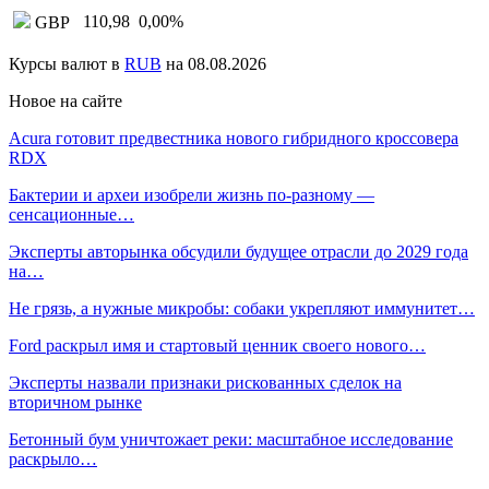
110,98
0,00
%
GBP
Курсы валют в
RUB
на 08.08.2026
Новое на сайте
Acura готовит предвестника нового гибридного кроссовера
RDX
Бактерии и археи изобрели жизнь по-разному —
сенсационные…
Эксперты авторынка обсудили будущее отрасли до 2029 года
на…
Не грязь, а нужные микробы: собаки укрепляют иммунитет…
Ford раскрыл имя и стартовый ценник своего нового…
Эксперты назвали признаки рискованных сделок на
вторичном рынке
Бетонный бум уничтожает реки: масштабное исследование
раскрыло…