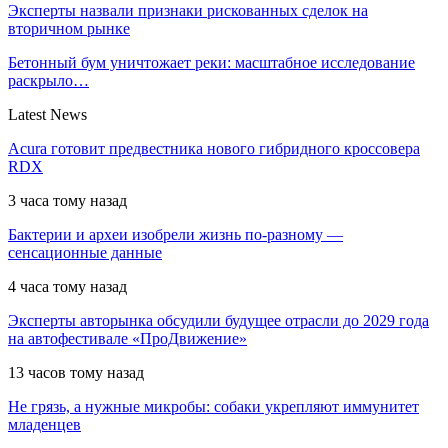
Эксперты назвали признаки рискованных сделок на
вторичном рынке
Бетонный бум уничтожает реки: масштабное исследование
раскрыло…
Latest News
Acura готовит предвестника нового гибридного кроссовера
RDX
3 часа тому назад
Бактерии и археи изобрели жизнь по-разному —
сенсационные данные
4 часа тому назад
Эксперты авторынка обсудили будущее отрасли до 2029 года
на автофестивале «ПроДвижение»
13 часов тому назад
Не грязь, а нужные микробы: собаки укрепляют иммунитет
младенцев