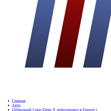
Главная
Авто
Гибридный Lotus Eletre X дебютировал в Европе с