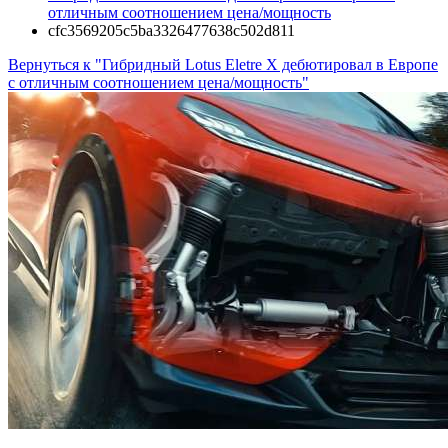
отличным соотношением цена/мощность
cfc3569205c5ba3326477638c502d811
Вернуться к "Гибридный Lotus Eletre X дебютировал в Европе
с отличным соотношением цена/мощность"