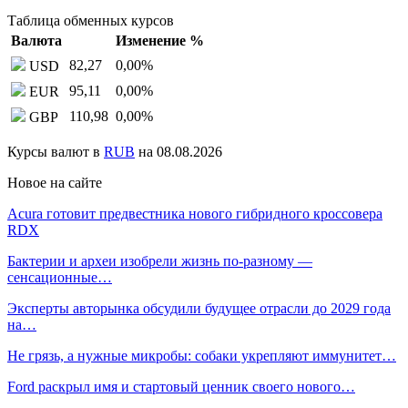
Таблица обменных курсов
Валюта
Изменение %
82,27
0,00
%
USD
95,11
0,00
%
EUR
110,98
0,00
%
GBP
Курсы валют в
RUB
на 08.08.2026
Новое на сайте
Acura готовит предвестника нового гибридного кроссовера
RDX
Бактерии и археи изобрели жизнь по-разному —
сенсационные…
Эксперты авторынка обсудили будущее отрасли до 2029 года
на…
Не грязь, а нужные микробы: собаки укрепляют иммунитет…
Ford раскрыл имя и стартовый ценник своего нового…