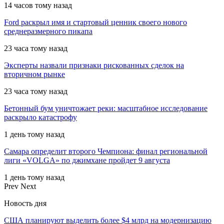
14 часов тому назад
Ford раскрыл имя и стартовый ценник своего нового
среднеразмерного пикапа
23 часа тому назад
Эксперты назвали признаки рискованных сделок на
вторичном рынке
23 часа тому назад
Бетонный бум уничтожает реки: масштабное исследование
раскрыло катастрофу
1 день тому назад
Самара определит второго Чемпиона: финал региональной
лиги «VOLGA» по джимхане пройдет 9 августа
1 день тому назад
Prev
Next
Новость дня
США планируют выделить более $4 млрд на модернизацию