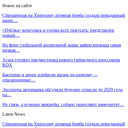
Новое на сайте
Сброшенная на Хиросиму атомная бомба создала невиданный
ранее…
«Пчёлка» вернулась и готова всех покусать: представлен
новый…
На фоне глобальной аномальной жары зафиксирована самая
низкая…
Acura готовит предвестника нового гибридного кроссовера
RDX
Бактерии и археи изобрели жизнь по-разному —
сенсационные…
Эксперты авторынка обсудили будущее отрасли до 2029 года
на…
Не грязь, а нужные микробы: собаки укрепляют иммунитет…
Latest News
Сброшенная на Хиросиму атомная бомба создала невиданный