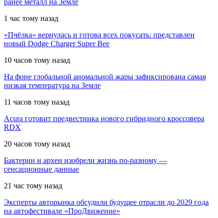
ранее металл на Земле
1 час тому назад
«Пчёлка» вернулась и готова всех покусать: представлен
новый Dodge Charger Super Bee
10 часов тому назад
На фоне глобальной аномальной жары зафиксирована самая
низкая температура на Земле
11 часов тому назад
Acura готовит предвестника нового гибридного кроссовера
RDX
20 часов тому назад
Бактерии и археи изобрели жизнь по-разному —
сенсационные данные
21 час тому назад
Эксперты авторынка обсудили будущее отрасли до 2029 года
на автофестивале «ПроДвижение»