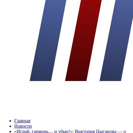
Главная
Новости
«Играй, гармонь… и убью!»: Виктория Цыганова — о