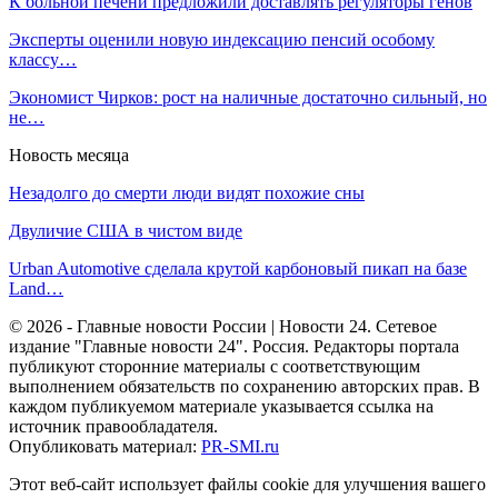
К больной печени предложили доставлять регуляторы генов
Эксперты оценили новую индексацию пенсий особому
классу…
Экономист Чирков: рост на наличные достаточно сильный, но
не…
Новость месяца
Незадолго до смерти люди видят похожие сны
Двуличие США в чистом виде
Urban Automotive сделала крутой карбоновый пикап на базе
Land…
© 2026 - Главные новости России | Новости 24. Сетевое
издание "Главные новости 24". Россия. Редакторы портала
публикуют сторонние материалы с соответствующим
выполнением обязательств по сохранению авторских прав. В
каждом публикуемом материале указывается ссылка на
источник правообладателя.
Опубликовать материал:
PR-SMI.ru
Этот веб-сайт использует файлы cookie для улучшения вашего