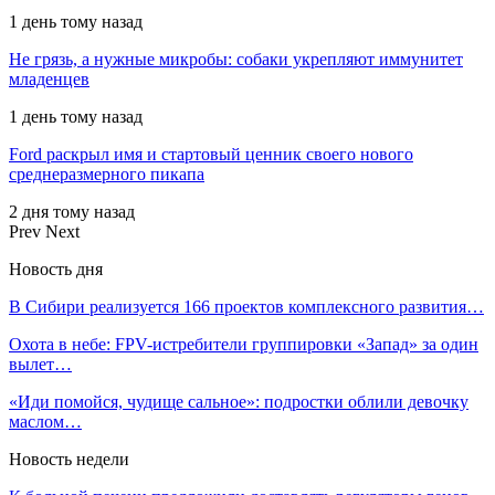
1 день тому назад
Не грязь, а нужные микробы: собаки укрепляют иммунитет
младенцев
1 день тому назад
Ford раскрыл имя и стартовый ценник своего нового
среднеразмерного пикапа
2 дня тому назад
Prev
Next
Новость дня
В Сибири реализуется 166 проектов комплексного развития…
Охота в небе: FPV-истребители группировки «Запад» за один
вылет…
«Иди помойся, чудище сальное»: подростки облили девочку
маслом…
Новость недели