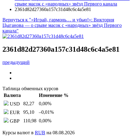
срыве масок с «народных» звёзд Первого канала
2361d82d27360a157c31d48c6c4a5e81
Вернуться к "«Играй, гармонь… и убью!»: Виктория
Цыганова — о срыве масок с «народных» звёзд Первого
канала"
2361d82d27360a157c31d48c6c4a5e81
предыдущий
Таблица обменных курсов
Валюта
Изменение %
82,27
0,00
%
USD
95,10
–0,01
%
EUR
110,98
0,00
%
GBP
Курсы валют в
RUB
на 08.08.2026