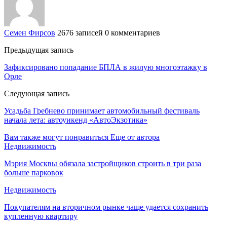
Семен Фирсов
2676 записей
0 комментариев
Предыдущая запись
Зафиксировано попадание БПЛА в жилую многоэтажку в
Орле
Следующая запись
Усадьба Гребнево принимает автомобильный фестиваль
начала лета: автоуикенд «АвтоЭкзотика»
Вам также могут понравиться
Еще от автора
Недвижимость
Мэрия Москвы обязала застройщиков строить в три раза
больше парковок
Недвижимость
Покупателям на вторичном рынке чаще удается сохранить
купленную квартиру