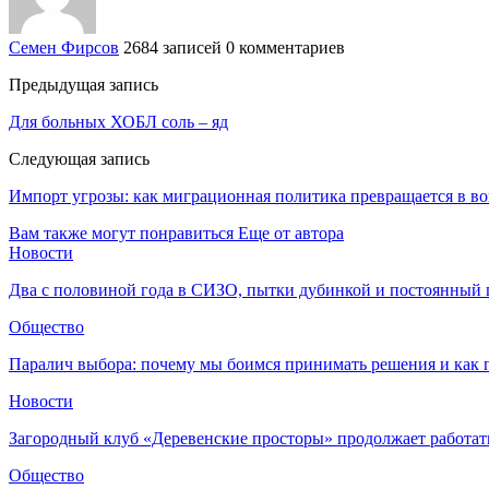
Семен Фирсов
2684 записей
0 комментариев
Предыдущая запись
Для больных ХОБЛ соль – яд
Следующая запись
Импорт угрозы: как миграционная политика превращается в в
Вам также могут понравиться
Еще от автора
Новости
Два с половиной года в СИЗО, пытки дубинкой и постоянный 
Общество
Паралич выбора: почему мы боимся принимать решения и как 
Новости
Загородный клуб «Деревенские просторы» продолжает работат
Общество