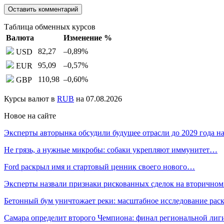
Таблица обменных курсов
Валюта
Изменение %
82,27
–0,89
%
USD
95,09
–0,57
%
EUR
110,98
–0,60
%
GBP
Курсы валют в
RUB
на 07.08.2026
Новое на сайте
Эксперты авторынка обсудили будущее отрасли до 2029 года 
Не грязь, а нужные микробы: собаки укрепляют иммунитет…
Ford раскрыл имя и стартовый ценник своего нового…
Эксперты назвали признаки рискованных сделок на вторичном
Бетонный бум уничтожает реки: масштабное исследование ра
Самара определит второго Чемпиона: финал региональной ли