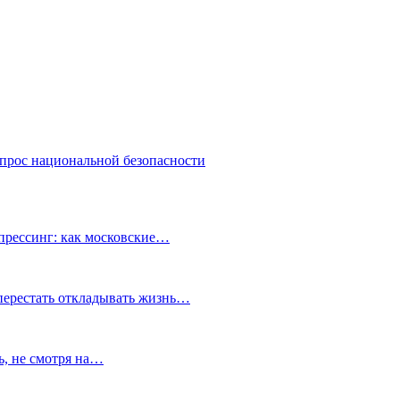
опрос национальной безопасности
прессинг: как московские…
перестать откладывать жизнь…
ь, не смотря на…