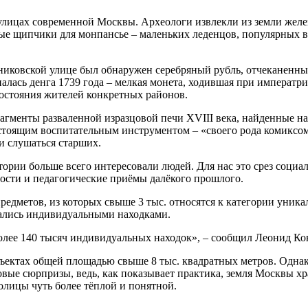
улицах современной Москвы. Археологи извлекли из земли желе
ные щипчики для монпансье – маленьких леденцов, популярных
ковской улице был обнаружен серебряный рубль, отчеканенный 
палась денга 1739 года – мелкая монета, ходившая при императ
осостояния жителей конкретных районов.
менты разваленной изразцовой печи XVIII века, найденные на т
астоящим воспитательным инструментом – «своего рода комиксо
 и слушаться старших.
рии больше всего интересовали людей. Для нас это срез социал
ости и педагогические приёмы далёкого прошлого.
 предметов, из которых свыше 3 тыс. относятся к категории ун
азались индивидуальными находками.
 более 140 тысяч индивидуальных находок», – сообщил Леонид К
бъектах общей площадью свыше 8 тыс. квадратных метров. Однак
овые сюрпризы, ведь, как показывает практика, земля Москвы х
толицы чуть более тёплой и понятной.