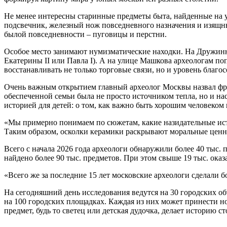
Не менее интересны старинные предметы быта, найденные на 
подсвечник, железный нож повседневного назначения и изящ
былой повседневности – пуговицы и перстни.
Особое место занимают нумизматические находки. На Дружинни
Екатерины II или Павла I). А на улице Машкова археологам по
восстанавливать не только торговые связи, но и уровень благ
Очень важным открытием главный археолог Москвы назвал фраг
обеспеченной семьи была не просто источником тепла, но и н
историей для детей: о том, как важно быть хорошим человеком
«Мы примерно понимаем по сюжетам, какие назидательные исто
Таким образом, осколки керамики раскрывают моральные ценн
Всего с начала 2026 года археологи обнаружили более 40 тыс.
найдено более 90 тыс. предметов. При этом свыше 19 тыс. ок
«Всего же за последние 15 лет московские археологи сделали
На сегодняшний день исследования ведутся на 30 городских о
на 100 городских площадках. Каждая из них может принести н
предмет, будь то светец или детская дудочка, делает историю с