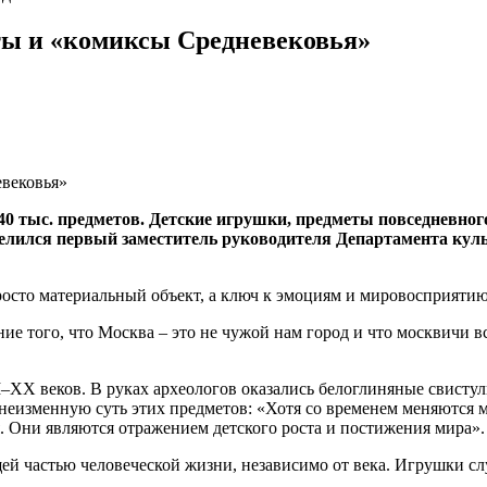
ты и «комиксы Средневековья»
 40 тыс. предметов. Детские игрушки, предметы повседневн
лился первый заместитель руководителя Департамента куль
просто материальный объект, а ключ к эмоциям и мировосприяти
ие того, что Москва – это не чужой нам город и что москвичи
X веков. В руках археологов оказались белоглиняные свистуль
неизменную суть этих предметов: «Хотя со временем меняются м
. Они являются отражением детского роста и постижения мира».
ей частью человеческой жизни, независимо от века. Игрушки сл