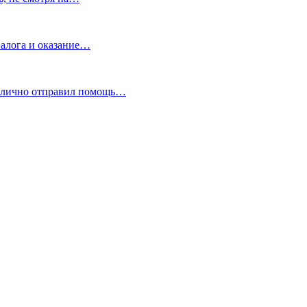
лога и оказание…
ублично отправил помощь…