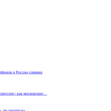
тфонов в России сорвана
прессинг: как московские…
ь, не смотря на…