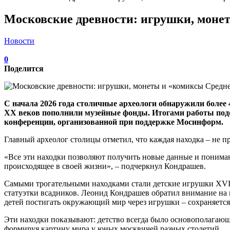
Московские древности: игрушки, моне
Новости
0
Поделится
С начала 2026 года столичные археологи обнаружили более
XX веков пополнили музейные фонды. Итогами работы поде
конференции, организованной при поддержке Мосинформ.
Главный археолог столицы отметил, что каждая находка – не 
«Все эти находки позволяют получить новые данные и пониман
происходящее в своей жизни», – подчеркнул Кондрашев.
Самыми трогательными находками стали детские игрушки XVI–X
статуэтки всадников. Леонид Кондрашев обратил внимание на 
детей постигать окружающий мир через игрушки – сохраняется
Эти находки показывают: детство всегда было основополагающ
формируя картину мира у юных москвичей разных столетий.