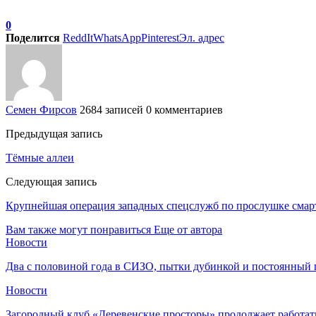
0
Поделится
ReddIt
WhatsApp
Pinterest
Эл. адрес
Семен Фирсов
2684 записей
0 комментариев
Предыдущая запись
Тёмные аллеи
Следующая запись
Крупнейшая операция западных спецслужб по прослушке смар
Вам также могут понравиться
Еще от автора
Новости
Два с половиной года в СИЗО, пытки дубинкой и постоянный 
Новости
Загородный клуб «Деревенские просторы» продолжает работат