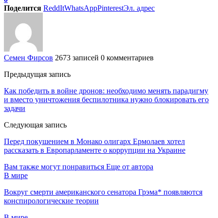
Поделится
ReddIt
WhatsApp
Pinterest
Эл. адрес
Семен Фирсов
2673 записей
0 комментариев
Предыдущая запись
Как победить в войне дронов: необходимо менять парадигму
и вместо уничтожения беспилотника нужно блокировать его
задачи
Следующая запись
Перед покушением в Монако олигарх Ермолаев хотел
рассказать в Европарламенте о коррупции на Украине
Вам также могут понравиться
Еще от автора
В мире
Вокруг смерти американского сенатора Грэма* появляются
конспирологические теории
В мире