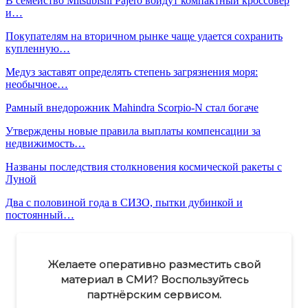
В семейство Mitsubishi Pajero войдут компактный кроссовер
и…
Покупателям на вторичном рынке чаще удается сохранить
купленную…
Медуз заставят определять степень загрязнения моря:
необычное…
Рамный внедорожник Mahindra Scorpio-N стал богаче
Утверждены новые правила выплаты компенсации за
недвижимость…
Названы последствия столкновения космической ракеты с
Луной
Два с половиной года в СИЗО, пытки дубинкой и
постоянный…
Желаете оперативно разместить свой
материал в СМИ? Воспользуйтесь
партнёрским сервисом.