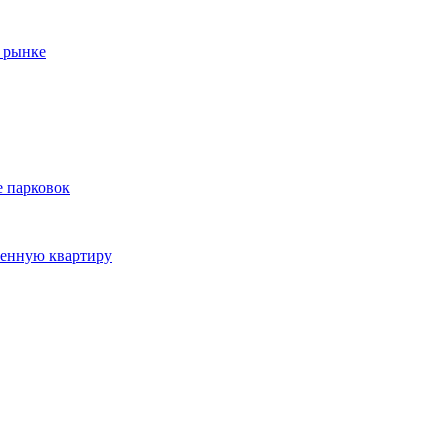
 рынке
е парковок
ленную квартиру