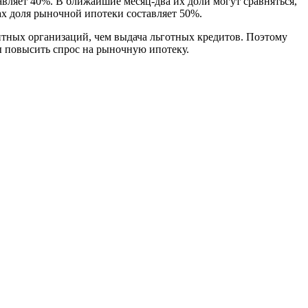
вляет 40%. В ближайшие месяц-два их доли могут сравняться,
ах доля рыночной ипотеки составляет 50%.
итных организаций, чем выдача льготных кредитов. Поэтому
ы повысить спрос на рыночную ипотеку.