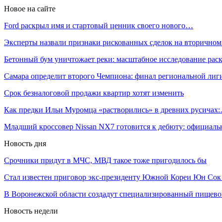
Новое на сайте
Ford раскрыл имя и стартовый ценник своего нового…
Эксперты назвали признаки рискованных сделок на вторичном
Бетонный бум уничтожает реки: масштабное исследование ра
Самара определит второго Чемпиона: финал региональной ли
Срок безналоговой продажи квартир хотят изменить
Как предки Ильи Муромца «растворились» в древних русичах
Младший кроссовер Nissan NX7 готовится к дебюту: официал
Новость дня
Срочники придут в МЧС, МВД такое тоже пригодилось бы
Стал известен приговор экс-президенту Южной Кореи Юн Со
В Воронежской области создадут специализированный пищев
Новость недели