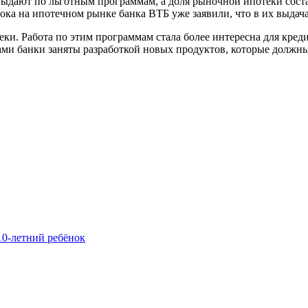
выдают по льготным программам, а доля рыночной ипотеки соста
ока на ипотечном рынке банка ВТБ уже заявили, что в их выдач
ки. Работа по этим программам стала более интересна для кред
ами банки заняты разработкой новых продуктов, которые должн
10-летний ребёнок