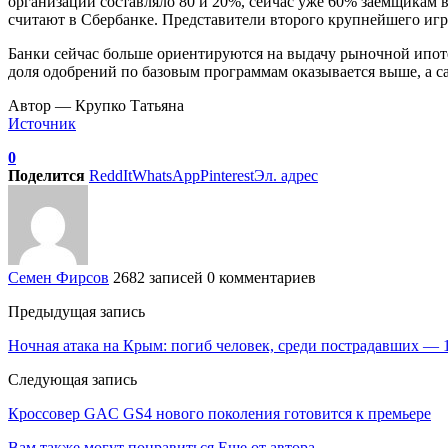
организации составляло 80 и 20%, сейчас уже 60% заемщикам 
считают в Сбербанке. Представители второго крупнейшего игр
Банки сейчас больше ориентируются на выдачу рыночной ипоте
доля одобрений по базовым программам оказывается выше, а с
Автор — Крупко Татьяна
Источник
0
Поделится
ReddIt
WhatsApp
Pinterest
Эл. адрес
Семен Фирсов
2682 записей
0 комментариев
Предыдущая запись
Ночная атака на Крым: погиб человек, среди пострадавших — 
Следующая запись
Кроссовер GAC GS4 нового поколения готовится к премьере
Вам также могут понравиться
Еще от автора