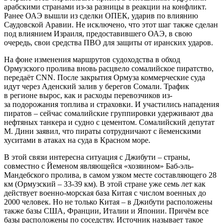
арабскими странами из-за разницы в реакции на конфликт.
Ранее ОАЭ вышли из сделки ОПЕК, ударив по влиянию
Саудовской Аравии. Не исключено, что этот шаг также сделан
под влиянием Израиля, предоставившего ОАЭ, в свою
очередь, свои средства ПВО для защиты от иранских ударов.
На фоне изменения маршрутов судоходства в обход
Ормузского пролива вновь расцвело сомалийское пиратство,
передаёт CNN. После закрытия Ормуза коммерческие суда
идут через Аденский залив у берегов Сомали. Трафик
в регионе вырос, как и расходы перевозчиков из-
за подорожания топлива и страховки. И участились нападения
пиратов – сейчас сомалийские группировки удерживают два
нефтяных танкера и судно с цементом. Сомалийский депутат
М. Дини заявил, что пираты сотрудничают с йеменскими
хуситами в атаках на суда в Красном море.
В этой связи интересна ситуация с Джибути – страны,
совместно с Йеменом являющейся «хозяином» Баб-эль-
Мандебского пролива, в самом узком месте составляющего 28
км (Ормузский – 33-39 км). В этой стране уже семь лет как
действует военно-морская база Китая с числом военных до
2000 человек. Но не только Китая – в Джибути расположены
также базы США, Франции, Италии и Японии. Причём все
базы расположены по соседству. Источник называет такое