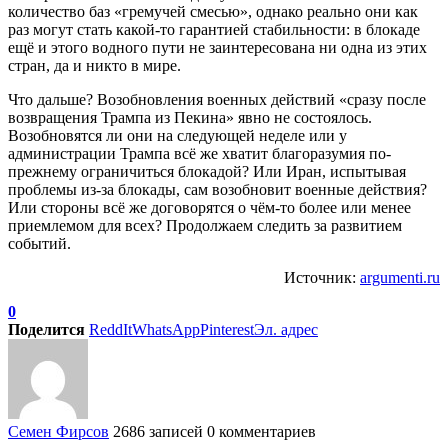
количество баз «гремучей смесью», однако реально они как
раз могут стать какой-то гарантией стабильности: в блокаде
ещё и этого водного пути не заинтересована ни одна из этих
стран, да и никто в мире.
Что дальше? Возобновления военных действий «сразу после
возвращения Трампа из Пекина» явно не состоялось.
Возобновятся ли они на следующей неделе или у
администрации Трампа всё же хватит благоразумия по-
прежнему ограничиться блокадой? Или Иран, испытывая
проблемы из-за блокады, сам возобновит военные действия?
Или стороны всё же договорятся о чём-то более или менее
приемлемом для всех? Продолжаем следить за развитием
событий.
Источник:
argumenti.ru
0
Поделится
ReddIt
WhatsApp
Pinterest
Эл. адрес
Семен Фирсов
2686 записей
0 комментариев