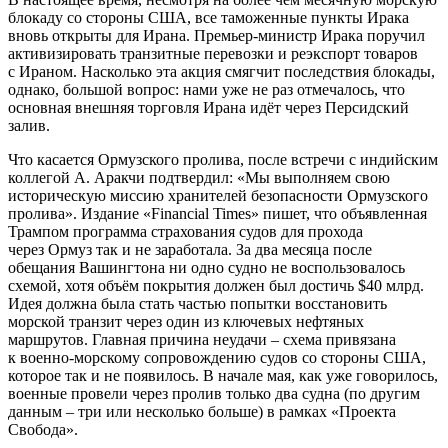
блокаду со стороны США, все таможенные пункты Ирака
вновь открыты для Ирана. Премьер-министр Ирака поручил
активизировать транзитные перевозки и реэкспорт товаров
с Ираном. Насколько эта акция смягчит последствия блокады,
однако, большой вопрос: нами уже не раз отмечалось, что
основная внешняя торговля Ирана идёт через Персидский
залив.
Что касается Ормузского пролива, после встречи с индийским
коллегой А. Аракчи подтвердил: «Мы выполняем свою
историческую миссию хранителей безопасности Ормузского
пролива». Издание «Financial Times» пишет, что объявленная
Трампом программа страхования судов для прохода
через Ормуз так и не заработала. За два месяца после
обещания Вашингтона ни одно судно не воспользовалось
схемой, хотя объём покрытия должен был достичь $40 млрд.
Идея должна была стать частью попытки восстановить
морской транзит через один из ключевых нефтяных
маршрутов. Главная причина неудачи – схема привязана
к военно-морскому сопровождению судов со стороны США,
которое так и не появилось. В начале мая, как уже говорилось,
военные провели через пролив только два судна (по другим
данным – три или несколько больше) в рамках «Проекта
Свобода».