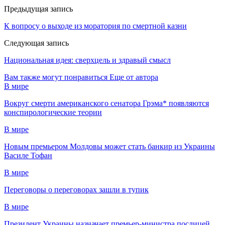
Предыдущая запись
К вопросу о выходе из моратория по смертной казни
Следующая запись
Национальная идея: сверхцель и здравый смысл
Вам также могут понравиться
Еще от автора
В мире
Вокруг смерти американского сенатора Грэма* появляются
конспирологические теории
В мире
Новым премьером Молдовы может стать банкир из Украины
Василе Тофан
В мире
Переговоры о переговорах зашли в тупик
В мире
Президент Украины назначает премьер-министра послицей