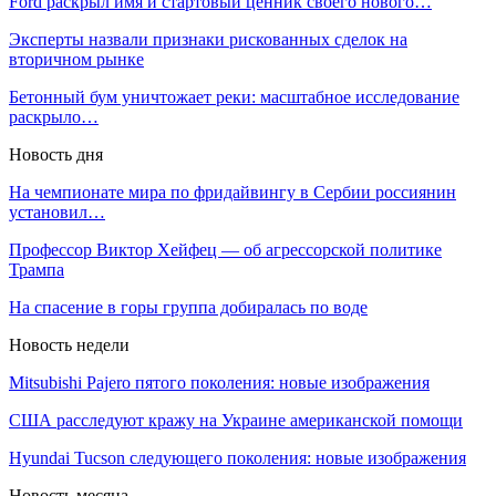
Ford раскрыл имя и стартовый ценник своего нового…
Эксперты назвали признаки рискованных сделок на
вторичном рынке
Бетонный бум уничтожает реки: масштабное исследование
раскрыло…
Новость дня
На чемпионате мира по фридайвингу в Сербии россиянин
установил…
Профессор Виктор Хейфец — об агрессорской политике
Трампа
На спасение в горы группа добиралась по воде
Новость недели
Mitsubishi Pajero пятого поколения: новые изображения
США расследуют кражу на Украине американской помощи
Hyundai Tucson следующего поколения: новые изображения
Новость месяца