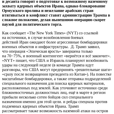
и десанта говорит о подготовке к возможному наземному
захвату ядерных объектов Ирана, однако блокирование
Ормузского пролива и нежелание арабских стран
втягиваться в конфликт ставят администрацию Трампа в
сложное положение, делая нынешнюю операцию скорее
паузой для политического торга.
Как сообщает «The New York Times» (NYT) со ссылкой
на источники, в случае возобновления боевых
действий Иран ожидают более агрессивные бомбардировки
военных объектов и инфраструктуры. Д. Трамп заявил,
что операция «Эпическая ярость» завершена только
на 70−75%, и военный контингент «вернётся и всё закончит».
«NYТ» пишет, что США и Израиль планируют возобновить
удары на следующей неделе (в команде Трампа идут
разговоры, что США могут предпринять «решительные шаги»
«сразу после возвращения президента из Китая»). На повестке
масштабные бомбардировки, а также отправка подразделений
специального назначения для поиска ядерных материалов,
расположенных под землей. Как уточняют источники среди
ближневосточных должностных лиц, ещё в марте в регион
прибыли несколько сотен бойцов сил специального
назначения именно для этой цели. и рейды спецназа против
подземных ядерных объектов Ирана. Трамп
рассматривает также возможность наземной атаки на остров