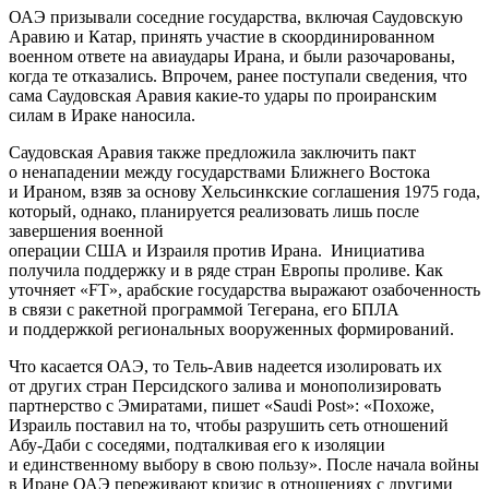
ОАЭ призывали соседние государства, включая Саудовскую
Аравию и Катар, принять участие в скоординированном
военном ответе на авиаудары Ирана, и были разочарованы,
когда те отказались. Впрочем, ранее поступали сведения, что
сама Саудовская Аравия какие-то удары по проиранским
силам в Ираке наносила.
Саудовская Аравия также предложила заключить пакт
о ненападении между государствами Ближнего Востока
и Ираном, взяв за основу Хельсинкские соглашения 1975 года,
который, однако, планируется реализовать лишь после
завершения военной
операции США и Израиля против Ирана. Инициатива
получила поддержку и в ряде стран Европы проливе. Как
уточняет «FT», арабские государства выражают озабоченность
в связи с ракетной программой Тегерана, его БПЛА
и поддержкой региональных вооруженных формирований.
Что касается ОАЭ, то Тель-Авив надеется изолировать их
от других стран Персидского залива и монополизировать
партнерство с Эмиратами, пишет «Saudi Post»: «Похоже,
Израиль поставил на то, чтобы разрушить сеть отношений
Абу-Даби с соседями, подталкивая его к изоляции
и единственному выбору в свою пользу». После начала войны
в Иране ОАЭ переживают кризис в отношениях с другими