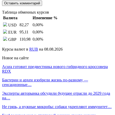
Таблица обменных курсов
Валюта
Изменение %
82,27
0,00
%
USD
95,11
0,00
%
EUR
110,98
0,00
%
GBP
Курсы валют в
RUB
на 08.08.2026
Новое на сайте
Acura готовит предвестника нового гибридного кроссовера
RDX
Бактерии и археи изобрели жизнь по-разному —
сенсационные…
Эксперты авторынка обсудили будущее отрасли до 2029 года
на…
Не грязь, а нужные микробы: собаки укрепляют иммунитет…