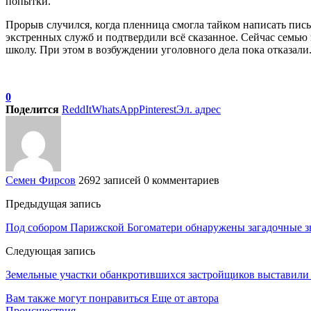
попытки.
Прорыв случился, когда пленница смогла тайком написать пис
экстренных служб и подтвердили всё сказанное. Сейчас семью
школу. При этом в возбуждении уголовного дела пока отказали
0
Поделится
ReddIt
WhatsApp
Pinterest
Эл. адрес
Семен Фирсов
2692 записей
0 комментариев
Предыдущая запись
Под собором Парижской Богоматери обнаружены загадочные з
Следующая запись
Земельные участки обанкротившихся застройщиков выставили 
Вам также могут понравиться
Еще от автора
Происшествия