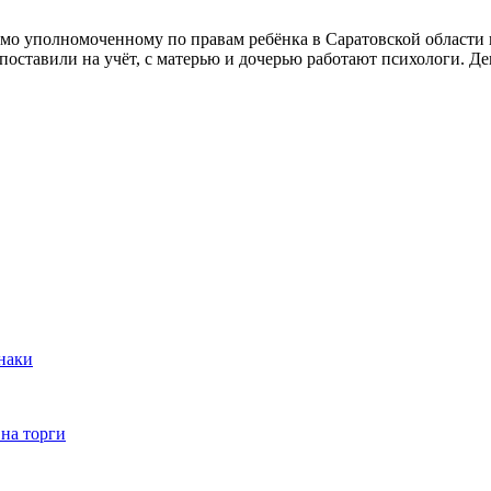
ьмо уполномоченному по правам ребёнка в Саратовской области
 поставили на учёт, с матерью и дочерью работают психологи. 
.
наки
на торги