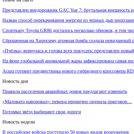
Представлен внедорожник GAC Yue 7: брутальная внешность 
Назван способ перекачивания энергии из черных дыр инопл
Спорткару Toyota GR86 досталось несколько обновок, в том ч
Сброшенная на Хиросиму атомная бомба создала невиданный
«Пчёлка» вернулась и готова всех покусать: представлен нов
На фоне глобальной аномальной жары зафиксирована самая н
Acura готовит предвестника нового гибридного кроссовера R
Новость дня
Правила расселения аварийных домов предлагают изменить
«Маловато наворовал»: певица иронично оценила приговор…
Потомки звёзд выбирают свои дороги
Новость недели
В российские войска поступило 50 новых видов вооружения