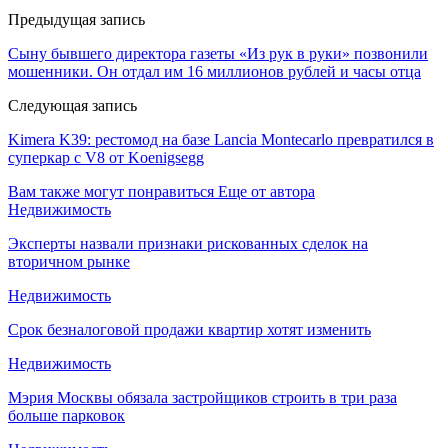
Предыдущая запись
Сыну бывшего директора газеты «Из рук в руки» позвонили
мошенники. Он отдал им 16 миллионов рублей и часы отца
Следующая запись
Kimera K39: рестомод на базе Lancia Montecarlo превратился в
суперкар с V8 от Koenigsegg
Вам также могут понравиться
Еще от автора
Недвижимость
Эксперты назвали признаки рискованных сделок на
вторичном рынке
Недвижимость
Срок безналоговой продажи квартир хотят изменить
Недвижимость
Мэрия Москвы обязала застройщиков строить в три раза
больше парковок