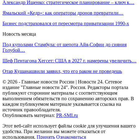
Александр Ищенко: стратегическое планирование – ключ к…
Ямальский «Кедр»: как операторы дронов превратили…
Бизнес подстраховался от пересмотра приватизации 1990-х
Новость месяца
Под куполами Стамбула: от шепота Айя-Софии до сияния
Голубой…
Шеф Пентагона Хегсет: США в 2027 г. намерены увеличить…
Отар Кушанашвили заявил, что его раком не проведешь
© 2026 - Главные новости России | Новости 24. Сетевое
издание "Главные новости 24". Россия. Редакторы портала
публикуют сторонние материалы с соответствующим
выполнением обязательств по сохранению авторских прав. В
каждом публикуемом материале указывается ссылка на
источник правообладателя.
Опубликовать материал:
PR-SMI.ru
Этот веб-сайт использует файлы cookie для улучшения вашего
удобства. При желании вы можете отказаться от
использования.
Принять
Ознакомиться