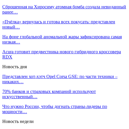
Сброшенная на Хиросиму атомная бомба создала невиданный
ранее…
«Пчёлка» вернулась и готова всех покусать: представлен
новый…
На фоне глобальной аномальной жары зафиксирована самая
низкая…
Acura готовит предвестника нового гибридного кроссовера
RDX
Новость дня
Представлен хот-хэтч Opel Corsa GSE: по части техники –
никаких…
70% банков и страховых компаний используют
искусственный…
Что нужно России, чтобы догнать страны-лидеры по
мощности…
Новость недели