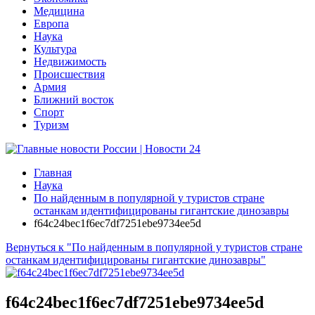
Медицина
Европа
Наука
Культура
Недвижимость
Происшествия
Армия
Ближний восток
Спорт
Туризм
Главная
Наука
По найденным в популярной у туристов стране
останкам идентифицированы гигантские динозавры
f64c24bec1f6ec7df7251ebe9734ee5d
Вернуться к "По найденным в популярной у туристов стране
останкам идентифицированы гигантские динозавры"
f64c24bec1f6ec7df7251ebe9734ee5d