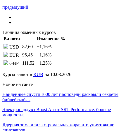
предыдущий
Таблица обменных курсов
Валюта
Изменение %
82,60
+1,16
%
USD
95,45
+1,16
%
EUR
111,52
+1,25
%
GBP
Курсы валют в
RUB
на 10.08.2026
Новое на сайте
Найденные спустя 1600 лет проповеди раскрыли секреты
библейской…
Электронаддув eBoost Air от SRT Performance: больше
мощности…
Ядерная зима или экстремальная жара: что уничтожило
динозавров