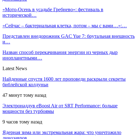
«Мото-Осень в усадьбе Гребнево»: фестиваль в
исторической…
«Сейчас – бактериальная клетка, потом – мы с вами…»:…
Представлен внедорожник GAC Yue 7: брутальная внешность
и…
Назван способ перекачивания энергии из черных дыр
инопланетными…
Latest News
Найденные спустя 1600 лет проповеди раскрыли секреты
библейской колдуньи
47 минут тому назад
Электронаддув eBoost Air от SRT Performance: больше
мощности без турбоямы
9 часов тому назад
Ядерная зима или экстремальная жара: что уничтожило
динозавров