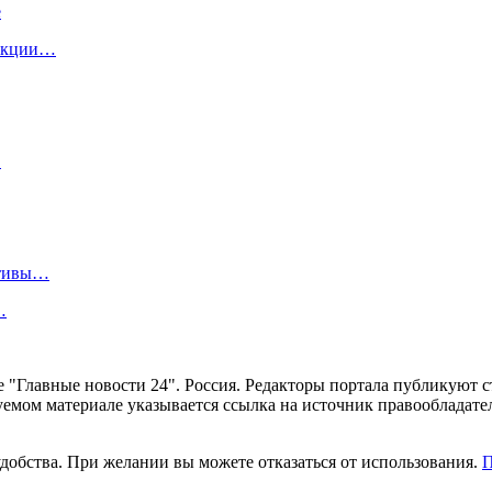
е
лекции…
…
отивы…
…
ние "Главные новости 24". Россия. Редакторы портала публикую
уемом материале указывается ссылка на источник правообладате
удобства. При желании вы можете отказаться от использования.
П