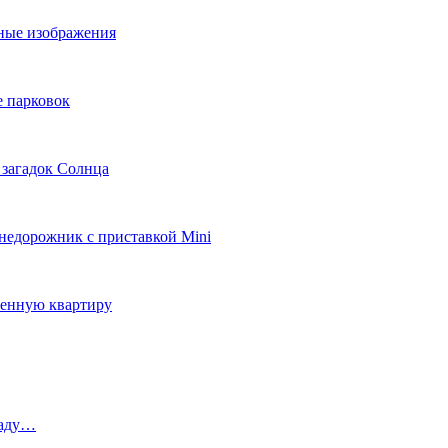
ьные изображения
е парковок
 загадок Солнца
внедорожник с приставкой Mini
ленную квартиру
паду…