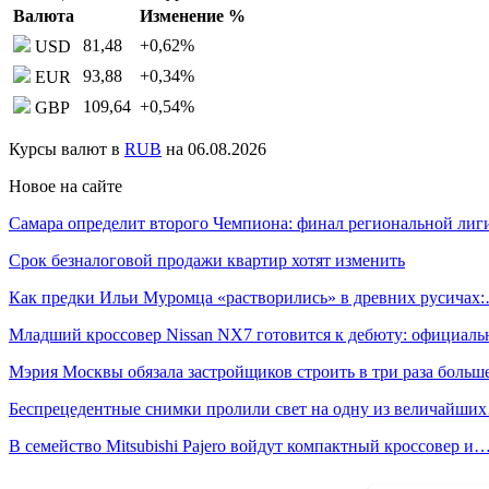
Валюта
Изменение %
81,48
+0,62
%
USD
93,88
+0,34
%
EUR
109,64
+0,54
%
GBP
Курсы валют в
RUB
на 06.08.2026
Новое на сайте
Самара определит второго Чемпиона: финал региональной ли
Срок безналоговой продажи квартир хотят изменить
Как предки Ильи Муромца «растворились» в древних русичах
Младший кроссовер Nissan NX7 готовится к дебюту: официал
Мэрия Москвы обязала застройщиков строить в три раза боль
Беспрецедентные снимки пролили свет на одну из величайши
В семейство Mitsubishi Pajero войдут компактный кроссовер и