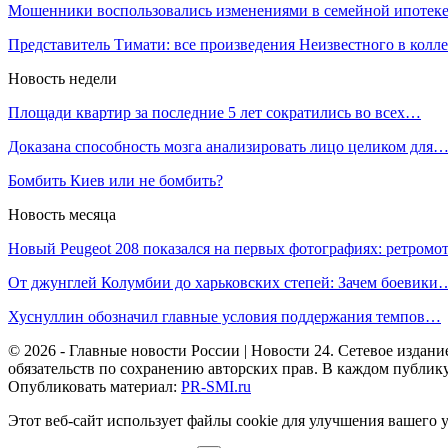
Мошенники воспользовались изменениями в семейной ипотек
Представитель Тимати: все произведения Неизвестного в кол
Новость недели
Площади квартир за последние 5 лет сократились во всех…
Доказана способность мозга анализировать лицо целиком для
Бомбить Киев или не бомбить?
Новость месяца
Новый Peugeot 208 показался на первых фотографиях: ретром
От джунглей Колумбии до харьковских степей: Зачем боевики
Хуснуллин обозначил главные условия поддержания темпов…
© 2026 - Главные новости России | Новости 24. Сетевое изда
обязательств по сохранению авторских прав. В каждом публик
Опубликовать материал:
PR-SMI.ru
Этот веб-сайт использует файлы cookie для улучшения вашего 