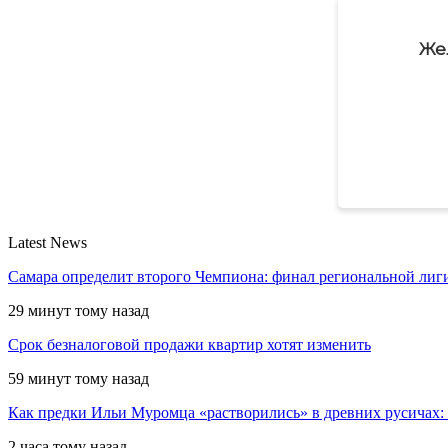
Же
Latest News
Самара определит второго Чемпиона: финал региональной ли
29 минут тому назад
Срок безналоговой продажи квартир хотят изменить
59 минут тому назад
Как предки Ильи Муромца «растворились» в древних русичах:
2 часа тому назад