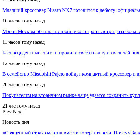
Младший кроссовер Nissan NX7 готовится к дебюту: официал
10 часов тому назад
Мэрия Москвы обязала застройщиков строить в три раза больш
11 часов тому назад
Беспрецедентные снимки пролили свет на одну из величайших
12 часов тому назад
В семейство Mitsubishi Pajero войдут компактный кроссовер и 
20 часов тому назад
Покупателям на вторичном рынке чаще удается сохранить куп
21 час тому назад
Prev
Next
Новость дня
«Священный страх смерти» вместо толерантности: Почему За