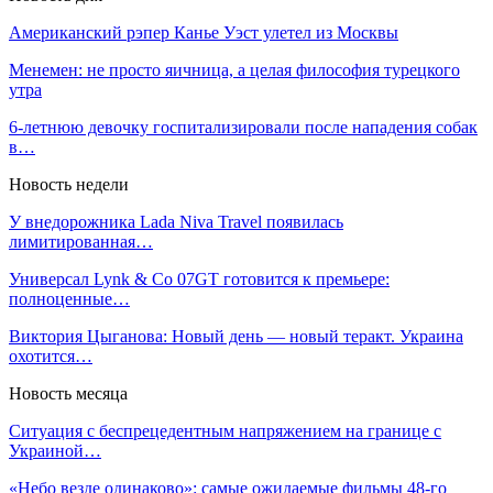
Американский рэпер Канье Уэст улетел из Москвы
Менемен: не просто яичница, а целая философия турецкого
утра
6-летнюю девочку госпитализировали после нападения собак
в…
Новость недели
У внедорожника Lada Niva Travel появилась
лимитированная…
Универсал Lynk & Co 07GT готовится к премьере:
полноценные…
Виктория Цыганова: Новый день — новый теракт. Украина
охотится…
Новость месяца
Ситуация с беспрецедентным напряжением на границе с
Украиной…
«Небо везде одинаково»: самые ожидаемые фильмы 48-го