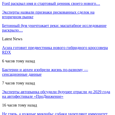
Ford раскрыл имя и стартовый ценник своего нового…
Эксперты назвали признаки рискованных сделок на
вторичном рынке
Бетонный бум уничтожает реки: масштабное исследование
раскрыло…
Latest News
Acura готовит предвестника нового гибридного кроссовера
RDX
6 часов тому назад
Бактерии и археи изобрели жизнь по-разному —
сенсационные данные
7 часов тому назад
Эксперты авторынка обсудили будущее отрасли до 2029 года
на автофестивале «ПроДвижение»
16 часов тому назад
Не грязь, а нужные микробы: собаки укрепляют иммунитет