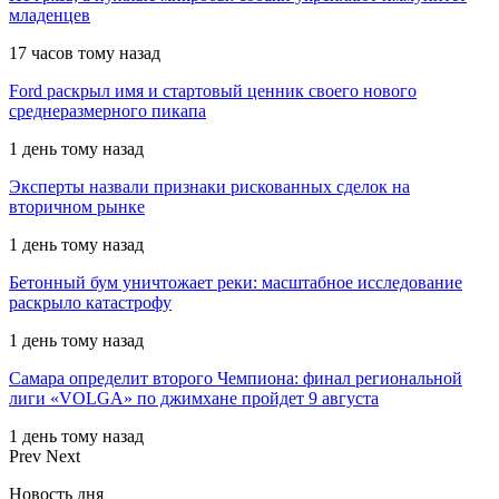
младенцев
17 часов тому назад
Ford раскрыл имя и стартовый ценник своего нового
среднеразмерного пикапа
1 день тому назад
Эксперты назвали признаки рискованных сделок на
вторичном рынке
1 день тому назад
Бетонный бум уничтожает реки: масштабное исследование
раскрыло катастрофу
1 день тому назад
Самара определит второго Чемпиона: финал региональной
лиги «VOLGA» по джимхане пройдет 9 августа
1 день тому назад
Prev
Next
Новость дня