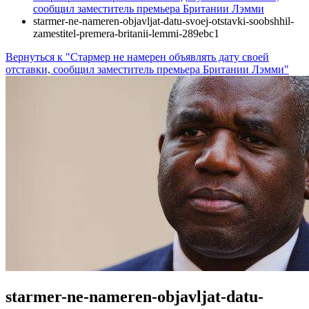
сообщил заместитель премьера Британии Лэмми
starmer-ne-nameren-objavljat-datu-svoej-otstavki-soobshhil-
zamestitel-premera-britanii-lemmi-289ebc1
Вернуться к "Стармер не намерен объявлять дату своей
отставки, сообщил заместитель премьера Британии Лэмми"
starmer-ne-nameren-objavljat-datu-