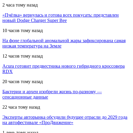
2 часа тому назад
«Пчёлка» вернулась и готова всех покусать: представлен
новый Dodge Charger Super Bee
10 часов тому назад
На фоне глобальной аномальной жары зафиксирована самая
низкая температура на Земле
12 часов тому назад
Acura готовит предвестника нового гибридного кроссовера
RDX
20 часов тому назад
Бактерии и археи изобрели жизнь по-разному —
сенсационные данные
22 часа тому назад
Эксперты авторынка обсудили будущее отрасли до 2029 года
на автофестивале «ПроДвижение»
1 день тому назад