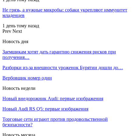
Не грязь, а нужные микробы: собаки укрепляют иммунитет
младенцев
1 день тому назад
Prev
Next
Новость дня
Заемщикам хотят дать гарантию снижения рисков при
получения…
Разборки из-за внешности уроженок Бурятии дошли до…
Вербовщик номер один
Новость недели
Новый внедорожник Audi: первые изображения
Новый Audi RS Q5: первые изображения
Торговые сети играют против продовольственной
безопасности?
Новость месяца