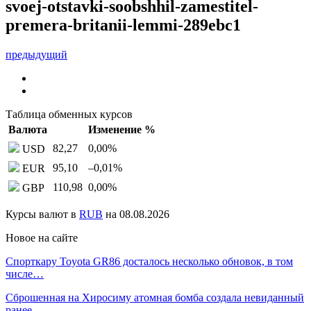
svoej-otstavki-soobshhil-zamestitel-
premera-britanii-lemmi-289ebc1
предыдущий
Таблица обменных курсов
Валюта
Изменение %
82,27
0,00
%
USD
95,10
–0,01
%
EUR
110,98
0,00
%
GBP
Курсы валют в
RUB
на 08.08.2026
Новое на сайте
Спорткару Toyota GR86 досталось несколько обновок, в том
числе…
Сброшенная на Хиросиму атомная бомба создала невиданный
ранее…