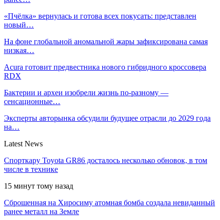
«Пчёлка» вернулась и готова всех покусать: представлен
новый…
На фоне глобальной аномальной жары зафиксирована самая
низкая…
Acura готовит предвестника нового гибридного кроссовера
RDX
Бактерии и археи изобрели жизнь по-разному —
сенсационные…
Эксперты авторынка обсудили будущее отрасли до 2029 года
на…
Latest News
Спорткару Toyota GR86 досталось несколько обновок, в том
числе в технике
15 минут тому назад
Сброшенная на Хиросиму атомная бомба создала невиданный
ранее металл на Земле