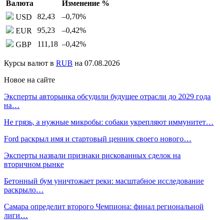
Валюта
Изменение %
82,43
–0,70
%
USD
95,23
–0,42
%
EUR
111,18
–0,42
%
GBP
Курсы валют в
RUB
на 07.08.2026
Новое на сайте
Эксперты авторынка обсудили будущее отрасли до 2029 года
на…
Не грязь, а нужные микробы: собаки укрепляют иммунитет…
Ford раскрыл имя и стартовый ценник своего нового…
Эксперты назвали признаки рискованных сделок на
вторичном рынке
Бетонный бум уничтожает реки: масштабное исследование
раскрыло…
Самара определит второго Чемпиона: финал региональной
лиги…