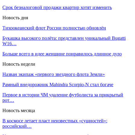
Срок безналоговой продажи квартир хотят изменить
Новость дня
Тихоокеанский флот России полностью обновлён
Букашка высокого полёта: представлен уникальный Bugatti
W16…
Больше всего в идее женщине понравилось длинное дуло
Новость недели
Назван экипаж «первого звездного флота Земли»
Рамный внедорожник Mahindra Scorpio-N стал богаче
Первое в истории ЧМ удаление футболиста за прикрытый
рот…
Новость месяца
В космосе летает пласт неизвестных «сущностей»:
российский…