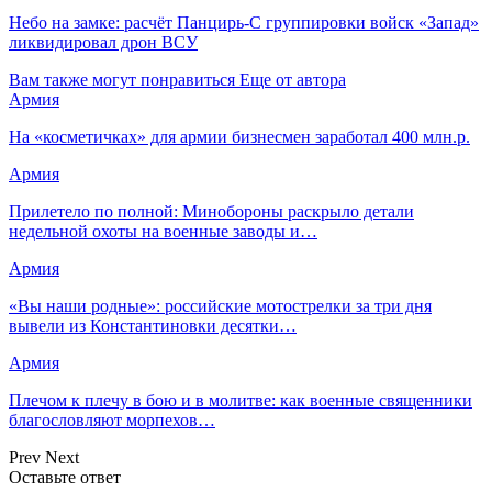
Небо на замке: расчёт Панцирь-С группировки войск «Запад»
ликвидировал дрон ВСУ
Вам также могут понравиться
Еще от автора
Армия
На «косметичках» для армии бизнесмен заработал 400 млн.р.
Армия
Прилетело по полной: Минобороны раскрыло детали
недельной охоты на военные заводы и…
Армия
«Вы наши родные»: российские мотострелки за три дня
вывели из Константиновки десятки…
Армия
Плечом к плечу в бою и в молитве: как военные священники
благословляют морпехов…
Prev
Next
Оставьте ответ