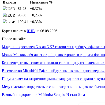
Валюта
Изменение %
81,28
+0,37
%
USD
93,80
+0,25
%
EUR
109,41
+0,33
%
GBP
Курсы валют в
RUB
на 06.08.2026
Новое на сайте
Младший кроссовер Nissan NX7 готовится к дебюту: официал
Мэрия Москвы обязала застройщиков строить в три раза боль
Беспрецедентные снимки пролили свет на одну из величайши
В семейство Mitsubishi Pajero войдут компактный кроссовер и
Покупателям на вторичном рынке чаще удается сохранить ку
Медуз заставят определять степень загрязнения моря: необычн
Рамный внедорожник Mahindra Scorpio-N стал богаче