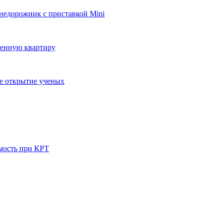
внедорожник с приставкой Mini
ленную квартиру
ое открытие ученых
мость при КРТ