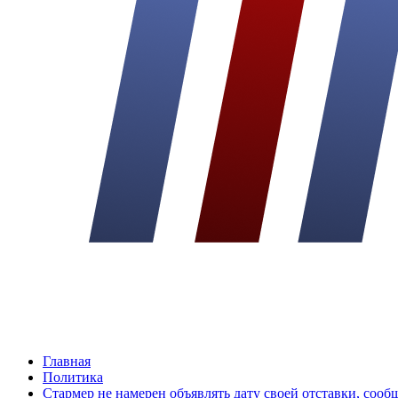
Главная
Политика
Стармер не намерен объявлять дату своей отставки, соо