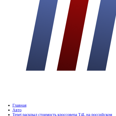
Главная
Авто
Tenet раскрыл стоимость кроссовера T4L на российском