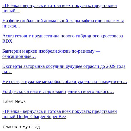
«Пчёлка» вернулась и готова всех покусать: представлен
новый…
На фоне глобальной аномальной жары зафиксирована самая
низкая…
Acura готовит предвестника нового гибридного кроссовера
RDX
Бактерии и археи изобрели жизнь по-разному —
сенсационные…
Эксперты авторынка обсудили будущее отрасли до 2029 года
на…
Не грязь, а нужные микробы: собаки укрепляют иммунитет…
Ford раскрыл имя и стартовый ценник своего нового…
Latest News
«Пчёлка» вернулась и готова всех покусать: представлен
новый Dodge Charger Super Bee
7 часов тому назад