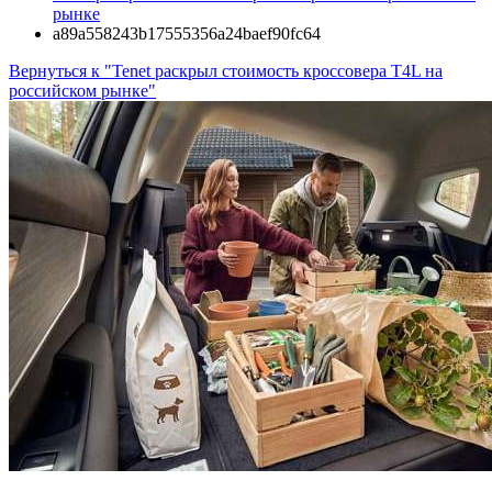
рынке
a89a558243b17555356a24baef90fc64
Вернуться к "Tenet раскрыл стоимость кроссовера T4L на
российском рынке"