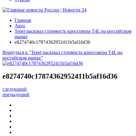
Главная
Авто
Tenet раскрыл стоимость кроссовера T4L на российском
рынке
e8274740c17874362952411b5af16d36
Вернуться к "Tenet раскрыл стоимость кроссовера T4L на
российском рынке"
e8274740c17874362952411b5af16d36
следующий
предыдущий