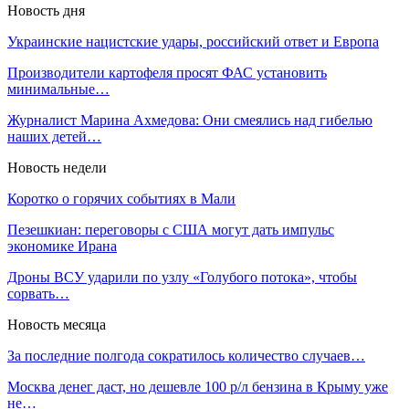
Новость дня
Украинские нацистские удары, российский ответ и Европа
Производители картофеля просят ФАС установить
минимальные…
Журналист Марина Ахмедова: Они смеялись над гибелью
наших детей…
Новость недели
Коротко о горячих событиях в Мали
Пезешкиан: переговоры с США могут дать импульс
экономике Ирана
Дроны ВСУ ударили по узлу «Голубого потока», чтобы
сорвать…
Новость месяца
За последние полгода сократилось количество случаев…
Москва денег даст, но дешевле 100 р/л бензина в Крыму уже
не…