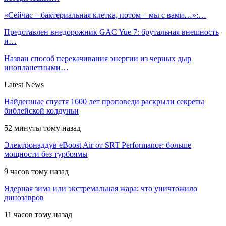
«Сейчас – бактериальная клетка, потом – мы с вами…»:…
Представлен внедорожник GAC Yue 7: брутальная внешность
и…
Назван способ перекачивания энергии из черных дыр
инопланетными…
Latest News
Найденные спустя 1600 лет проповеди раскрыли секреты
библейской колдуньи
52 минуты тому назад
Электронаддув eBoost Air от SRT Performance: больше
мощности без турбоямы
9 часов тому назад
Ядерная зима или экстремальная жара: что уничтожило
динозавров
11 часов тому назад