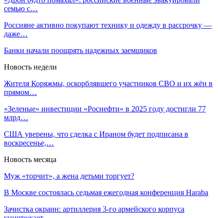
семью с…
Россияне активно покупают технику и одежду в рассрочку —
даже…
Банки начали поощрять надежных заемщиков
Новость недели
Жителя Коряжмы, оскорблявшего участников СВО и их жён в
прямом…
«Зеленые» инвестиции «Роснефти» в 2025 году достигли 77
млрд…
США уверены, что сделка с Ираном будет подписана в
воскресенье,…
Новость месяца
Муж «торчит», а жена детьми торгует?
В Москве состоялась седьмая ежегодная конференция Haraba
Зачистка окраин: артиллерия 3-го армейского корпуса
уничтожает…