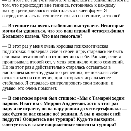
том, что происходит вне тенниса, готовилась к каждому
матчу, тренировалась и заботилась о своей форме. Я
сосредоточилась на теннисе и только на теннисе, и это всё.
— В теннисе вы очень стабильно выступаете. Некоторые
могли бы удивиться, что это ваш первый четвертьфинал
Большого шлема. Что вам помогало?
— В этот раз у меня очень хорошая психологическая
подготовка: я доверяла себе и своей игре, старалась не быть
слишком негативной по отношению к себе. Раньше, если я
проигрывала второй сет, у меня возникало много сомнений.
Но на этот раз я действительно старалась оставаться в
настоящем моменте, думать о решениях, не позволяя себе
отвлекаться на сомнения, при которых я играла менее
стабильно. Я старалась контролировать свои эмоции, и
думаю, это очень помогает.
— В советское время был стишок: «Мы с Тамарой ходим
парой». И вот вы с Миррой Андреевой, хоть в этот раз
пару и не играете, но на пару дошли до четвертьфинала —
как будто за вас свыше всё решили. А вы в жизни с ней
подруги? Общаетесь вне турнира? Куда-то выходите,
советуетесь в такие напряжённые моменты турнира?