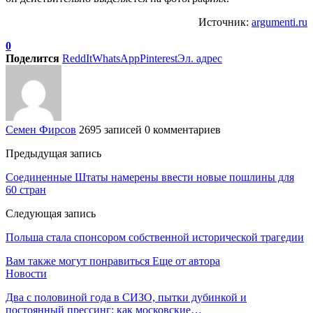
Источник:
argumenti.ru
0
Поделится
ReddIt
WhatsApp
Pinterest
Эл. адрес
Семен Фирсов
2695 записей
0 комментариев
Предыдущая запись
Соединенные Штаты намерены ввести новые пошлины для
60 стран
Следующая запись
Польша стала спонсором собственной исторической трагедии
Вам также могут понравиться
Еще от автора
Новости
Два с половиной года в СИЗО, пытки дубинкой и
постоянный прессинг: как московские…