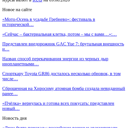
Новое на сайте
«Мото-Осень в усадьбе Гребнево»: фестиваль в
исторической…
«Сейчас – бактериальная клетка, потом – мы с вами…»:…
Представлен внедорожник GAC Yue 7: брутальная внешность
и…
Назван способ перекачивания энергии из черных дыр
инопланетными…
Спорткару Toyota GR86 досталось несколько обновок, в том
числе…
Сброшенная на Хиросиму атомная бомба создала невиданный
ранее…
«Пчёлка» вернулась и готова всех покусать: представлен
новый…
Новость дня
«Дрон будто помахал»: российские военные эвакуировали