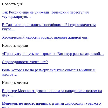
Новость дня
Так Россию еще не унижали! Зеленский переступил
«супержирную…
В Салавате простились с погибшим в 21 год хоккеистом
клуба…
Хронический недосып гораздо вреднее жирной еды
Новость недели
«Проснулся, и чуть не вырвало»: Винокур рассказал, какой…
Справедливости точка нет?
Роль, которая не по размеру: скрытые смыслы мимики и
жестов…
Новость месяца
В центре Москвы задержан юноша за нападение с ножом на
двух…
Менемен: не просто яичница, а целая философия турецкого
утра