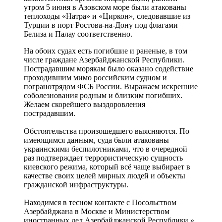
утром 5 июня в Азовском море были атакованы
теплоходы «Натра» и «Циркон», следовавшие из
Турции в порт Ростова-на-Дону под флагами
Белиза и Палау соответственно.
На обоих судах есть погибшие и раненые, в том
числе граждане Азербайджанской Республики.
Пострадавшим морякам было оказано содействие
проходившим мимо российским судном и
погранотрядом ФСБ России. Выражаем искренние
соболезнования родным и близким погибших.
Желаем скорейшего выздоровления
пострадавшим.
Обстоятельства произошедшего выясняются. По
имеющимся данным, суда были атакованы
украинскими беспилотниками, что в очередной
раз подтверждает террористическую сущность
киевского режима, который всё чаще выбирает в
качестве своих целей мирных людей и объекты
гражданской инфраструктуры.
Находимся в тесном контакте с Посольством
Азербайджана в Москве и Министерством
иностранных дел Азербайджанской Республики.»