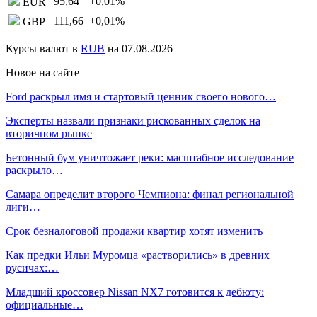
95,64
+0,01
%
EUR
111,66
+0,01
%
GBP
Курсы валют в
RUB
на 07.08.2026
Новое на сайте
Ford раскрыл имя и стартовый ценник своего нового…
Эксперты назвали признаки рискованных сделок на
вторичном рынке
Бетонный бум уничтожает реки: масштабное исследование
раскрыло…
Самара определит второго Чемпиона: финал региональной
лиги…
Срок безналоговой продажи квартир хотят изменить
Как предки Ильи Муромца «растворились» в древних
русичах:…
Младший кроссовер Nissan NX7 готовится к дебюту:
официальные…