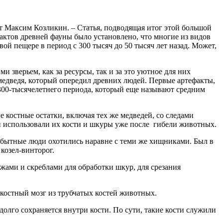
ет Максим Козликин. – Статья, подводящая итог этой большой
актов древней фауны было установлено, что многие из видов
й пещере в период с 300 тысяч до 50 тысяч лет назад. Может,
 зверьем, как за ресурсы, так и за это уютное для них
медведя, который опередил древних людей. Первые артефакты,
 300-тысячелетнего периода, который еще называют средним
костные остатки, включая тех же медведей, со следами
ли использовали их кости и шкуры уже после гибели животных.
рвобытные люди охотились наравне с теми же хищниками. Был в
козел-винторог.
ами и скреблами для обработки шкур, для срезания
и костный мозг из трубчатых костей животных.
олго сохраняется внутри кости. По сути, такие кости служили