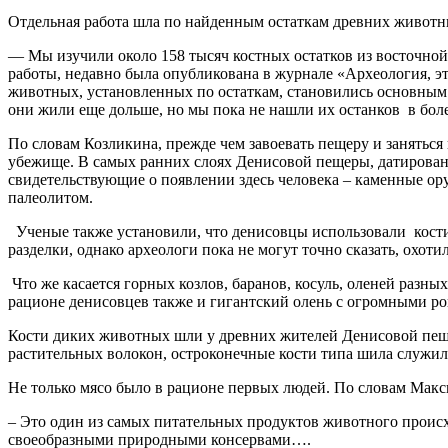
Отдельная работа шла по найденным остаткам древних животн
— Мы изучили около 158 тысяч костных остатков из восточной 
работы, недавно была опубликована в журнале «Археология, э
животных, установленных по остаткам, становились основным о
они жили еще дольше, но мы пока не нашли их останков в боле
По словам Козликина, прежде чем завоевать пещеру и заняться 
убежище. В самых ранних слоях Денисовой пещеры, датированн
свидетельствующие о появлении здесь человека – каменные ору
палеолитом.
Ученые также установили, что денисовцы использовали кости 
разделки, однако археологи пока не могут точно сказать, охо
Что же касается горных козлов, баранов, косуль, оленей разн
рационе денисовцев также и гигантский олень с огромными рога
Кости диких животных шли у древних жителей Денисовой пещер
растительных волокон, остроконечные кости типа шила служ
Не только мясо было в рационе первых людей. По словам Макси
– Это один из самых питательных продуктов животного происхо
своеобразными природными консервами….