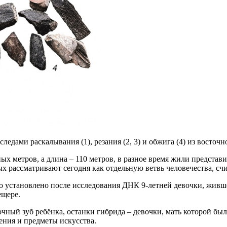
едами раскалывания (1), резания (2, 3) и обжига (4) из восто
ых метров, а длина – 110 метров, в разное время жили предста
 рассматривают сегодня как отдельную ветвь человечества, сч
ло установлено после исследования ДНК 9-летней девочки, живш
пещере.
ный зуб ребёнка, останки гибрида – девочки, мать которой был
ения и предметы искусства.