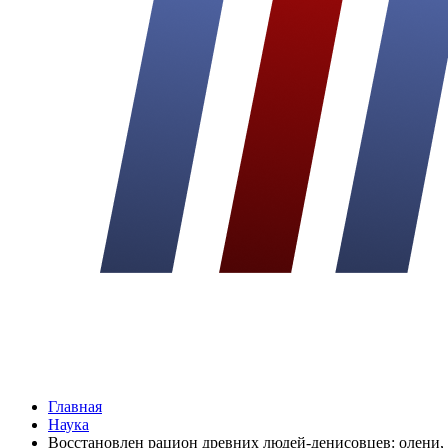
Главная
Наука
Восстановлен рацион древних людей-денисовцев: олени, 