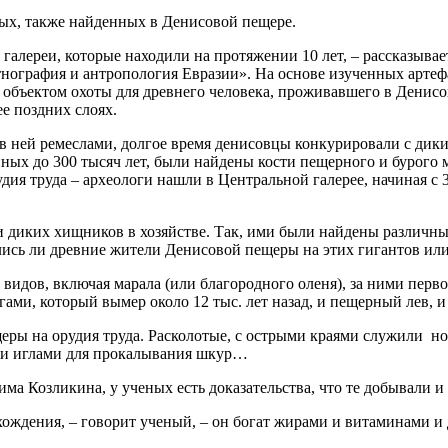
ых, также найденных в Денисовой пещере.
галереи, которые находили на протяжении 10 лет, – рассказыва
тнография и антропология Евразии». На основе изученных артеф
бъектом охоты для древнего человека, проживавшего в Денисово
е поздних слоях.
в ней ремеслами, долгое время денисовцы конкурировали с дикими
ых до 300 тысяч лет, были найдены кости пещерного и бурого 
дия труда – археологи нашли в Центральной галерее, начиная с
диких хищников в хозяйстве. Так, ими были найдены различные 
тились ли древние жители Денисовой пещеры на этих гигантов и
ых видов, включая марала (или благородного оленя), за ними пе
ми, который вымер около 12 тыс. лет назад, и пещерный лев, и 
ы на орудия труда. Расколотые, с острыми краями служили нож
или иглами для прокалывания шкур…
ма Козликина, у ученых есть доказательства, что те добывали 
ждения, – говорит ученый, – он богат жирами и витаминами и д