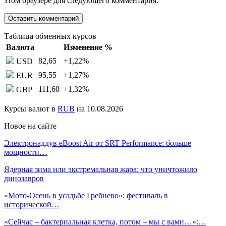
этом браузере для следующего комментария.
Таблица обменных курсов
Валюта
Изменение %
82,65
+1,22
%
USD
95,55
+1,27
%
EUR
111,60
+1,32
%
GBP
Курсы валют в
RUB
на 10.08.2026
Новое на сайте
Электронаддув eBoost Air от SRT Performance: больше
мощности…
Ядерная зима или экстремальная жара: что уничтожило
динозавров
«Мото-Осень в усадьбе Гребнево»: фестиваль в
исторической…
«Сейчас – бактериальная клетка, потом – мы с вами…»:…