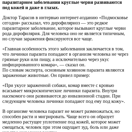
паразитарном заболевании круглые черви развиваются
под кожей и даже в глазах.
Доктор Тарасов в интервью интернет-изданию «Подмосковье
сегодня» рассказал, что дирофиляриоз — это редкое
паразитарное заболевание, которое вызывают круглые черви
рода дирофилярия. Для человека оно не является типичным,
но случаи заражения фиксируются все чаще.
«Главная особенность этого заболевания заключается в том,
что личинки паразита попадают в организм человека не через
грязные руки или пищу, а исключительно через укус
инфицированного комара», — сказал он.
По словам эксперта, основным хозяином паразита являются
зараженные животные. Он привел пример:
«При укусе зараженной собаки, комар вместе с кровью
всасывает микроскопические личинки паразита. Внутри
насекомого они развиваются до инвазионной стадии. При
следующем человека личинки попадают под ему под кожу».
В организме человека паразит не может размножаться, но
способен расти и мигрировать. Чаще всего он образует
медленно растущее уплотнение под кожей, которое может
смещаться, человек при этом ощущает зуд, боль или даже