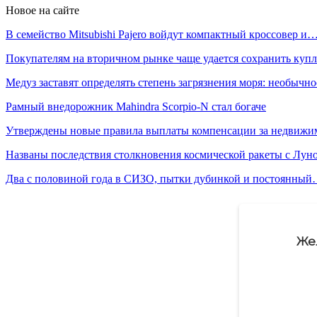
Новое на сайте
В семейство Mitsubishi Pajero войдут компактный кроссовер и
Покупателям на вторичном рынке чаще удается сохранить ку
Медуз заставят определять степень загрязнения моря: необычн
Рамный внедорожник Mahindra Scorpio-N стал богаче
Утверждены новые правила выплаты компенсации за недвиж
Названы последствия столкновения космической ракеты с Лун
Два с половиной года в СИЗО, пытки дубинкой и постоянны
Же