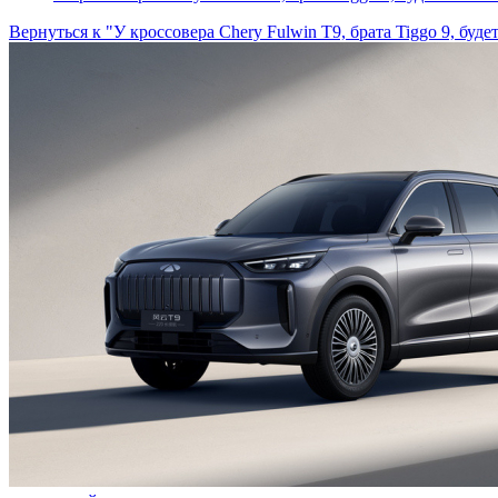
Вернуться к "У кроссовера Chery Fulwin T9, брата Tiggo 9, буд