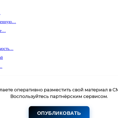
…
пленную…
ое…
имость…
ой
й…
лаете оперативно разместить свой материал в С
Воспользуйтесь партнёрским сервисом.
ОПУБЛИКОВАТЬ