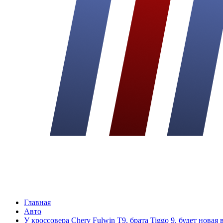
Главная
Авто
У кроссовера Chery Fulwin T9, брата Tiggo 9, будет новая