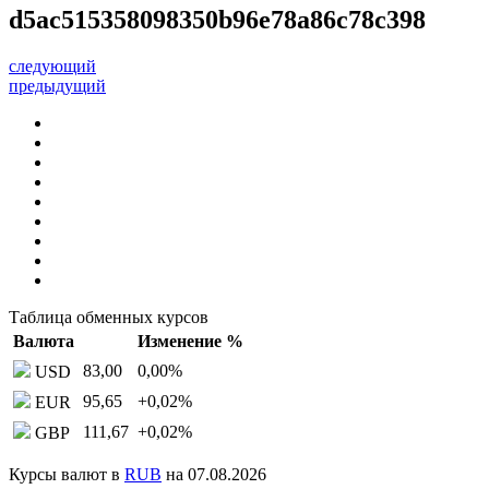
d5ac515358098350b96e78a86c78c398
следующий
предыдущий
Таблица обменных курсов
Валюта
Изменение %
83,00
0,00
%
USD
95,65
+0,02
%
EUR
111,67
+0,02
%
GBP
Курсы валют в
RUB
на 07.08.2026