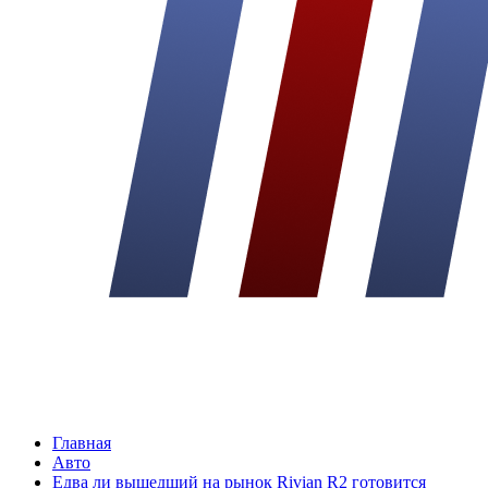
Главная
Авто
Едва ли вышедший на рынок Rivian R2 готовится