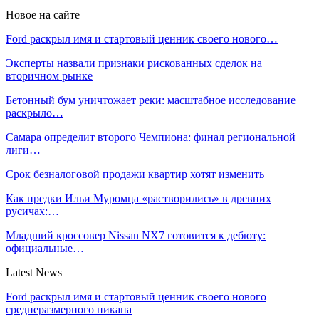
Новое на сайте
Ford раскрыл имя и стартовый ценник своего нового…
Эксперты назвали признаки рискованных сделок на
вторичном рынке
Бетонный бум уничтожает реки: масштабное исследование
раскрыло…
Самара определит второго Чемпиона: финал региональной
лиги…
Срок безналоговой продажи квартир хотят изменить
Как предки Ильи Муромца «растворились» в древних
русичах:…
Младший кроссовер Nissan NX7 готовится к дебюту:
официальные…
Latest News
Ford раскрыл имя и стартовый ценник своего нового
среднеразмерного пикапа