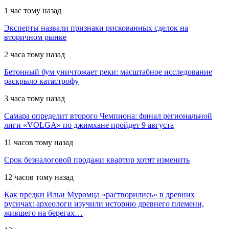
1 час тому назад
Эксперты назвали признаки рискованных сделок на
вторичном рынке
2 часа тому назад
Бетонный бум уничтожает реки: масштабное исследование
раскрыло катастрофу
3 часа тому назад
Самара определит второго Чемпиона: финал региональной
лиги «VOLGA» по джимхане пройдет 9 августа
11 часов тому назад
Срок безналоговой продажи квартир хотят изменить
12 часов тому назад
Как предки Ильи Муромца «растворились» в древних
русичах: археологи изучили историю древнего племени,
жившего на берегах…