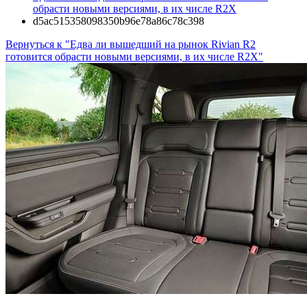
обрасти новыми версиями, в их числе R2X
d5ac515358098350b96e78a86c78c398
Вернуться к "Едва ли вышедший на рынок Rivian R2
готовится обрасти новыми версиями, в их числе R2X"