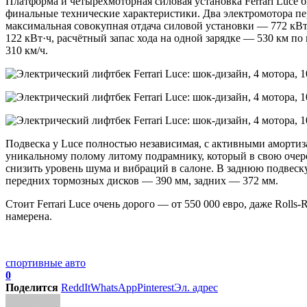
Платформа и четырёхмоторная силовая установка Ferrari Luce 
финальные технические характеристики. Два электромотора пер
максимальная совокупная отдача силовой установки — 772 кВт (
122 кВт·ч, расчётный запас хода на одной зарядке — 530 км по 
310 км/ч.
Подвеска у Luce полностью независимая, с активными амортиз
уникальному полому литому подрамнику, который в свою очере
снизить уровень шума и вибраций в салоне. В заднюю подвеск
передних тормозных дисков — 390 мм, задних — 372 мм.
Стоит Ferrari Luce очень дорого — от 550 000 евро, даже Rolls
намерена.
спортивные авто
0
Поделится
ReddIt
WhatsApp
Pinterest
Эл. адрес