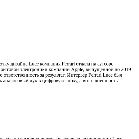
тку дизайна Luce компания Ferrari отдала на аутсорс
 бытовой электроники компании Apple, выпущенной до 2019
ответственность за результат. Интерьер Ferrari Luce был
ть аналоговый дух в цифровую эпоху, а вот с внешность
 визуально компенсировать тяжеловесные пропорции Luce,