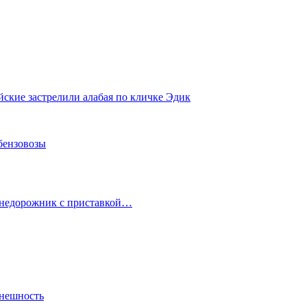
йские застрелили алабая по кличке Эдик
 бензовозы
 внедорожник с приставкой…
внешность