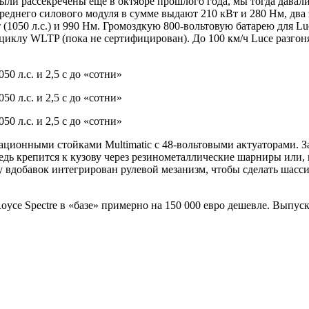
были рассекречены ещё в октябре прошлого года, мы тогда давал
еднего силового модуля в сумме выдают 210 кВт и 280 Нм, два 
1050 л.с.) и 990 Нм. Громоздкую 800-вольтовую батарею для Luce
циклу WLTP (пока не сертифицирован). До 100 км/ч Luce разгоняет
ационными стойками Multimatic с 48-вольтовыми актуаторами. З
дь крепится к кузову через резинометаллические шарниры или, 
у вдобавок интегрирован рулевой мезанизм, чтобы сделать шас
-Royce Spectre в «базе» примерно на 150 000 евро дешевле. Выпу