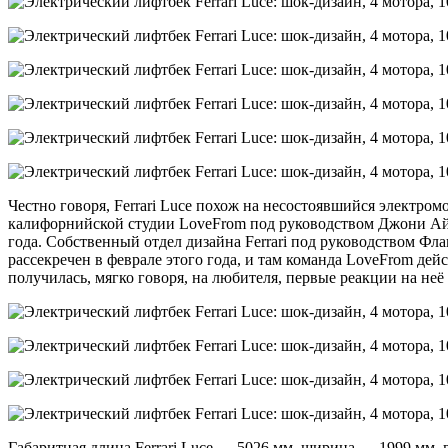
Честно говоря, Ferrari Luce похож на несостоявшийся электром
калифорнийской студии LoveFrom под руководством Джони Айв
года. Собственный отдел дизайна Ferrari под руководством Фла
рассекречен в феврале этого года, и там команда LoveFrom дей
получилась, мягко говоря, на любителя, первые реакции на неё
Габаритная длина Ferrari Luce — 5026 мм, ширина — 1999 мм, 