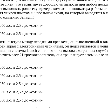
есте с ней, что гарантирует хорошую читаемость при любой пос
т выполнять роль секундомера, компаса и индикатора работы си
ия микроклиматом и небольшой экран, на который выводятся в 
их компания Samsung.
сти выступа между передними креслами, он выполненный в виде
роен экран с электронными чернилами, он подсвечивается и меняе
тивации системы launch control, кнопка вызова экстренных служ
асчитывает 21 громкоговоритель, она транслирует в том числе 