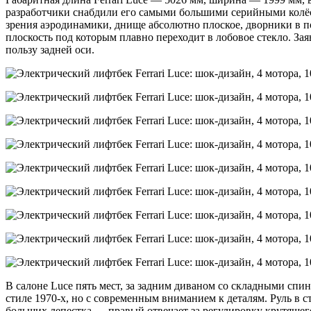
разработчики снабдили его самыми большими серийными колёсам
зрения аэродинамики, днище абсолютно плоское, дворники в п
плоскость под которым плавно переходит в лобовое стекло. За
пользу задней оси.
В салоне Luce пять мест, за задним диваном со складными сп
стиле 1970-х, но с современным вниманием к деталям. Руль в 
больших лепестка — правый отвечает за регулировку крутящ