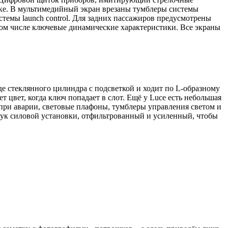
адке. В мультимедийный экран врезаны тумблеры системы
стемы launch control. Для задних пассажиров предусмотрены
том числе ключевые динамические характеристики. Все экраны
 стеклянного цилиндра с подсветкой и ходит по L-образному
т цвет, когда ключ попадает в слот. Ещё у Luce есть небольшая
б при аварии, световые плафоны, тумблеры управления светом и
звук силовой установки, отфильтрованный и усиленный, чтобы