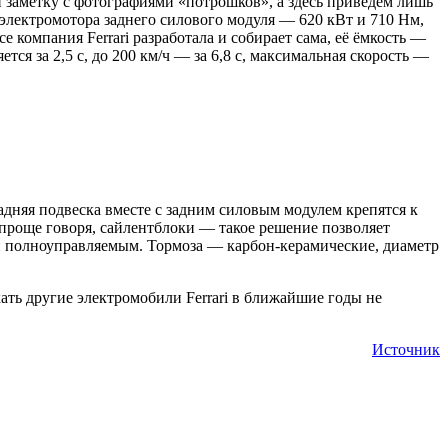
и заметку с фотографиями «потрошков», а здесь приведём лишь
электромотора заднего силового модуля — 620 кВт и 710 Нм,
 компания Ferrari разработала и собирает сама, её ёмкость —
ся за 2,5 с, до 200 км/ч — за 6,8 с, максимальная скорость —
адняя подвеска вместе с задним силовым модулем крепятся к
проще говоря, сайлентблоки — такое решение позволяет
си полноуправляемым. Тормоза — карбон-керамические, диаметр
скать другие электромобили Ferrari в ближайшие годы не
Источник