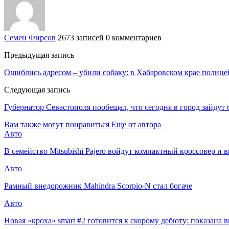
Семен Фирсов
2673 записей
0 комментариев
Предыдущая запись
Ошиблись адресом – убили собаку: в Хабаровском крае полице
Следующая запись
Губернатор Севастополя пообещал, что сегодня в город зайдут
Вам также могут понравиться
Еще от автора
Авто
В семейство Mitsubishi Pajero войдут компактный кроссовер и
Авто
Рамный внедорожник Mahindra Scorpio-N стал богаче
Авто
Новая «кроха» smart #2 готовится к скорому дебюту: показана 