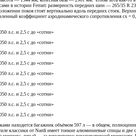
и в истории Ferrari: размерность передних шин — 265/35 R 23,
оложении покоя стоят вертикально вдоль передних стоек. Верхня
явленный коэффициент аэродинамического сопротивления сх = 0,
инками находится багажник объёмом 597 л — в общем, полноцен
стиле классики от Nardi имеет тонкие алюминиевые спицы и две 
его момента, левый — за регулировку рекуперативной мощност