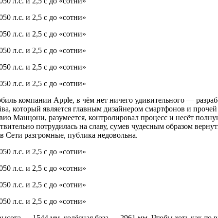
обиль компании Apple, в чём нет ничего удивительного — разрабо
а, который является главным дизайнером смартфонов и прочей
вио Манцони, разумеется, контролировал процесс и несёт полную 
ствительно потрудилась на славу, сумев чудесным образом верну
 в Сети разгромные, публика недовольна.
высота — 1544 мм, колёсная база — 2961 мм. Чтобы хоть как-то