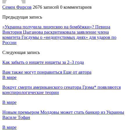
Семен Фирсов
2676 записей
0 комментариев
Предыдущая запись
«Украина получила лицензию на бомбёжки»? Певица
Виктория Цыганова раскритиковала заявление члена
комитета Госдумы о «недопустимых днях» для ударов по
России
Следующая запись
Как забыть о нищете нищеты за 2–3 года
Вам также могут понравиться
Еще от автора
В мире
Вокруг смерти американского сенатора Грэма* появляются
конспирологические теории
В мире
Новым премьером Молдовы может стать банкир из Украины
Василе Тофан
В мире