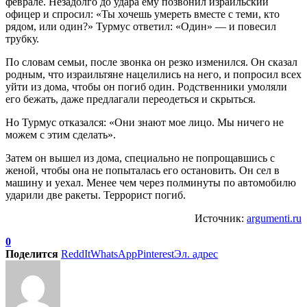
феврале. Незадолго до удара ему позвонил израильский
офицер и спросил: «Ты хочешь умереть вместе с теми, кто
рядом, или один?» Турмус ответил: «Один» — и повесил
трубку.
По словам семьи, после звонка он резко изменился. Он сказал
родным, что израильтяне нацелились на него, и попросил всех
уйти из дома, чтобы он погиб один. Родственники умоляли
его бежать, даже предлагали переодеться и скрыться.
Но Турмус отказался: «Они знают мое лицо. Мы ничего не
можем с этим сделать».
Затем он вышел из дома, специально не попрощавшись с
женой, чтобы она не попыталась его остановить. Он сел в
машину и уехал. Менее чем через полминуты по автомобилю
ударили две ракеты. Террорист погиб.
Источник:
argumenti.ru
0
Поделится
ReddIt
WhatsApp
Pinterest
Эл. адрес