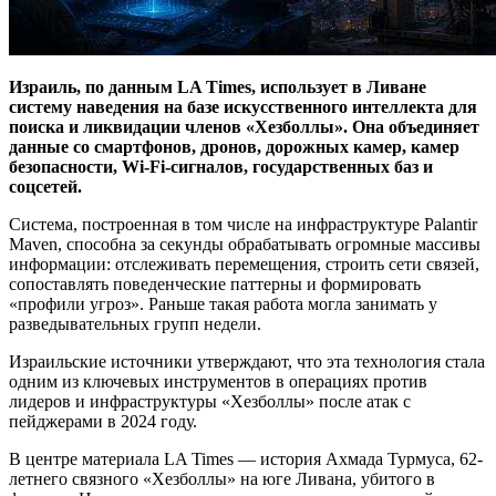
Израиль, по данным LA Times, использует в Ливане
систему наведения на базе искусственного интеллекта для
поиска и ликвидации членов «Хезболлы». Она объединяет
данные со смартфонов, дронов, дорожных камер, камер
безопасности, Wi-Fi-сигналов, государственных баз и
соцсетей.
Система, построенная в том числе на инфраструктуре Palantir
Maven, способна за секунды обрабатывать огромные массивы
информации: отслеживать перемещения, строить сети связей,
сопоставлять поведенческие паттерны и формировать
«профили угроз». Раньше такая работа могла занимать у
разведывательных групп недели.
Израильские источники утверждают, что эта технология стала
одним из ключевых инструментов в операциях против
лидеров и инфраструктуры «Хезболлы» после атак с
пейджерами в 2024 году.
В центре материала LA Times — история Ахмада Турмуса, 62-
летнего связного «Хезболлы» на юге Ливана, убитого в