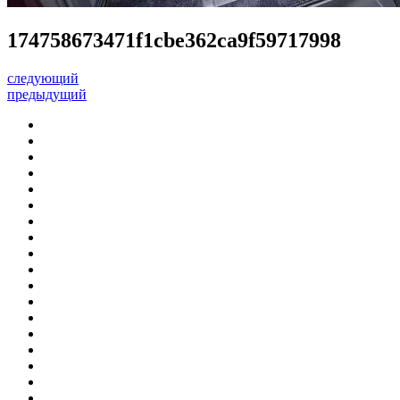
174758673471f1cbe362ca9f59717998
следующий
предыдущий