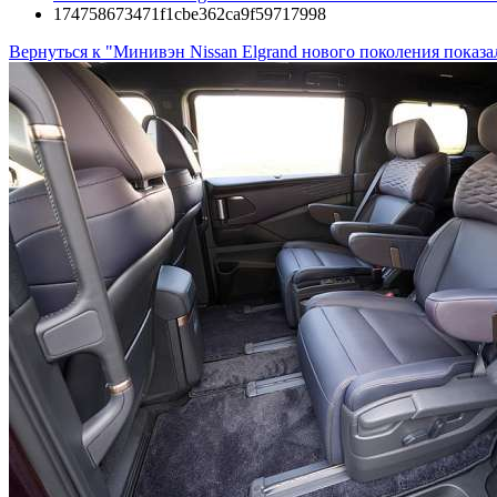
174758673471f1cbe362ca9f59717998
Вернуться к "Минивэн Nissan Elgrand нового поколения показ