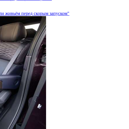
али живьём перед скорым запуском"