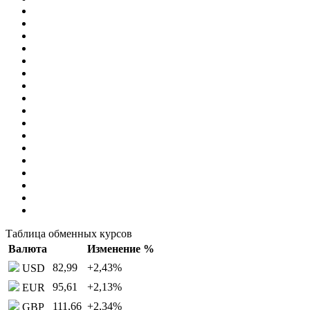
Таблица обменных курсов
Валюта
Изменение %
82,99
+2,43
%
USD
95,61
+2,13
%
EUR
111,66
+2,34
%
GBP