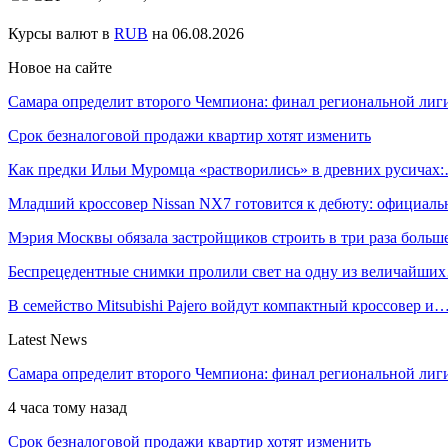
Курсы валют в
RUB
на 06.08.2026
Новое на сайте
Самара определит второго Чемпиона: финал региональной ли
Срок безналоговой продажи квартир хотят изменить
Как предки Ильи Муромца «растворились» в древних русичах
Младший кроссовер Nissan NX7 готовится к дебюту: официал
Мэрия Москвы обязала застройщиков строить в три раза боль
Беспрецедентные снимки пролили свет на одну из величайши
В семейство Mitsubishi Pajero войдут компактный кроссовер и
Latest News
Самара определит второго Чемпиона: финал региональной ли
4 часа тому назад
Срок безналоговой продажи квартир хотят изменить