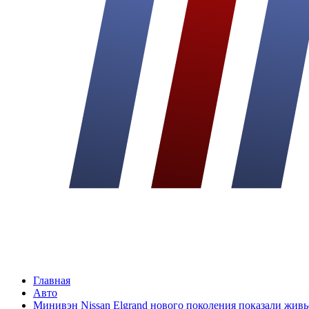
Главная
Авто
Минивэн Nissan Elgrand нового поколения показали живь