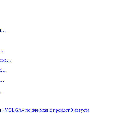
ги…
:…
ьные…
ше…
х…
…
ги «VOLGA» по джимхане пройдет 9 августа